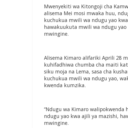
Mwenyekiti wa Kitongoji cha Kamwa 
alisema Mei mosi mwaka huu, ndug
kuchukua mwili wa ndugu yao kwa aj
hawakuukuta mwili wa ndugu yao 
mwingine.
Alisema Kimaro alifariki Aprili 28
kuhifadhiwa chumba cha maiti katik
siku moja na Lema, sasa cha kush
kuchukua mwili wa ndugu yao, w
kwenda kumzika.
“Ndugu wa Kimaro walipokwenda ho
ndugu yao kwa ajili ya mazishi, h
mwingine.