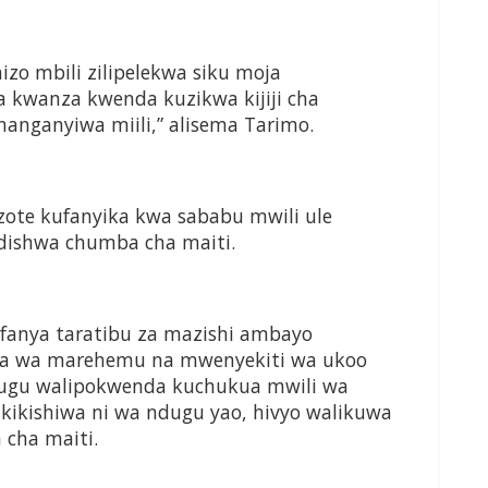
zo mbili zilipelekwa siku moja
a kwanza kwenda kuzikwa kijiji cha
hanganyiwa miili,” alisema Tarimo.
zote kufanyika kwa sababu mwili ule
rudishwa chumba cha maiti.
ufanya taratibu za mazishi ambayo
kaka wa marehemu na mwenyekiti wa ukoo
ndugu walipokwenda kuchukua mwili wa
kikishiwa ni wa ndugu yao, hivyo walikuwa
cha maiti.