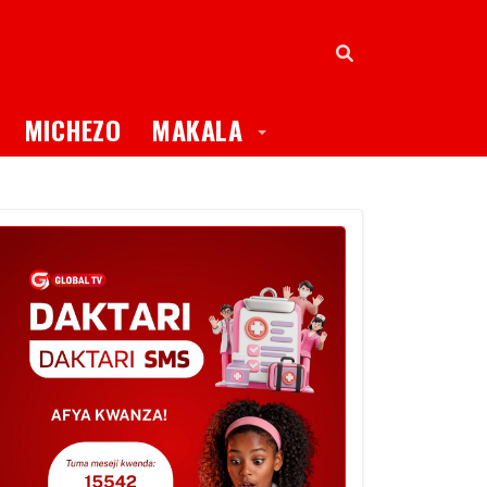
oggle Dropdown
Toggle Dropdown
MICHEZO
MAKALA