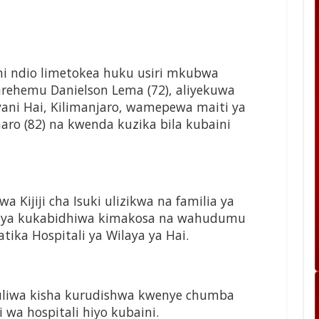
ini ndio limetokea huku usiri mkubwa
arehemu Danielson Lema (72), aliyekuwa
yani Hai, Kilimanjaro, wamepewa maiti ya
o (82) na kwenda kuzika bila kubaini
 Kijiji cha Isuki ulizikwa na familia ya
 ya kukabidhiwa kimakosa na wahudumu
ika Hospitali ya Wilaya ya Hai.
kuliwa kisha kurudishwa kwenye chumba
 wa hospitali hiyo kubaini.