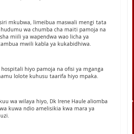
 usiri mkubwa, limeibua maswali mengi tata
ahudumu wa chumba cha maiti pamoja na
sha miili ya wapendwa wao licha ya
tambua mwili kabla ya kukabidhiwa.
 hospitali hiyo pamoja na ofisi ya mganga
mu lolote kuhusu taarifa hiyo mpaka.
uu wa wilaya hiyo, Dk Irene Haule aliomba
kwa kuwa ndio amelisikia kwa mara ya
uzi.