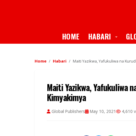
Toggle
HOME
HABARI
GL
Home
Habari
Maiti Yazikwa, Yafukuliwa na Kur
Maiti Yazikwa, Yafukuliwa 
Kimyakimya
Global Publishers
May 10, 2021
4,610 v