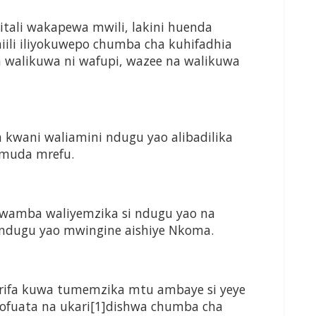
tali wakapewa mwili, lakini huenda
ili iliyokuwepo chumba cha kuhifadhia
a walikuwa ni wafupi, wazee na walikuwa
 kwani waliamini ndugu yao alibadilika
 muda mrefu.
 kwamba waliyemzika si ndugu yao na
a ndugu yao mwingine aishiye Nkoma.
aarifa kuwa tumemzika mtu ambaye si yeye
liyofuata na ukari[1]dishwa chumba cha