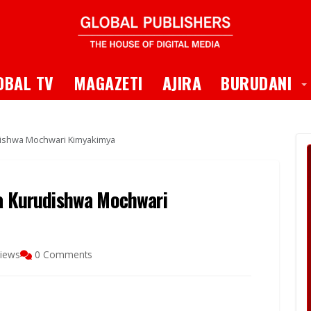
 Dropdown
T
OBAL TV
MAGAZETI
AJIRA
BURUDANI
udishwa Mochwari Kimyakimya
na Kurudishwa Mochwari
iews
0 Comments