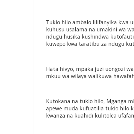
Tukio hilo ambalo lilifanyika kwa
kuhusu usalama na umakini wa w
ndugu husika kushindwa kutofauti
kuwepo kwa taratibu za ndugu ku
Hata hivyo, mpaka juzi uongozi wa
mkuu wa wilaya walikuwa hawafaha
Kutokana na tukio hilo, Mganga mk
apewe muda kufuatilia tukio hilo 
kwanza na kuahidi kulitolea ufafan