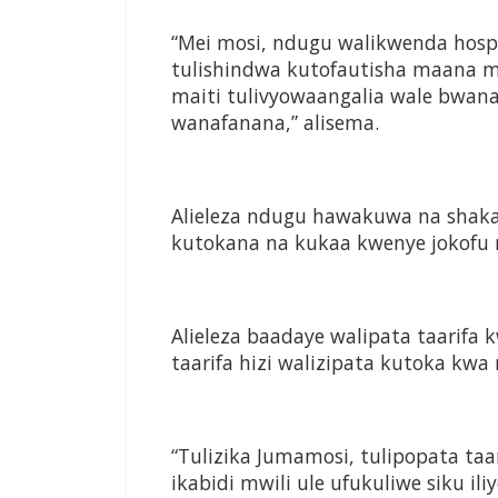
“Mei mosi, ndugu walikwenda hospi
tulishindwa kutofautisha maana mi
maiti tulivyowaangalia wale bwan
wanafanana,” alisema.
Alieleza ndugu hawakuwa na shaka
kutokana na kukaa kwenye jokofu
Alieleza baadaye walipata taarifa
taarifa hizi walizipata kutoka kw
“Tulizika Jumamosi, tulipopata t
ikabidi mwili ule ufukuliwe siku i