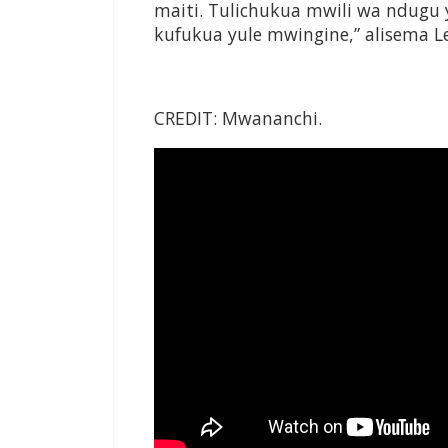
maiti. Tulichukua mwili wa ndugu y
kufukua yule mwingine,” alisema L
CREDIT: Mwananchi.