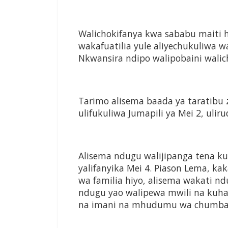
Walichokifanya kwa sababu maiti hi
wakafuatilia yule aliyechukuliwa w
Nkwansira ndipo walipobaini walic
Tarimo alisema baada ya taratibu 
ulifukuliwa Jumapili ya Mei 2, uli
Alisema ndugu walijipanga tena k
yalifanyika Mei 4. Piason Lema, 
wa familia hiyo, alisema wakati 
ndugu yao walipewa mwili na kuha
na imani na mhudumu wa chumba 