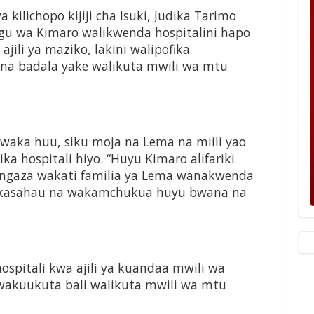
kilichopo kijiji cha Isuki, Judika Tarimo
u wa Kimaro walikwenda hospitalini hapo
ili ya maziko, lakini walipofika
na badala yake walikuta mwili wa mtu
 mwaka huu, siku moja na Lema na miili yao
a hospitali hiyo. “Huyu Kimaro alifariki
angaza wakati familia ya Lema wanakwenda
akasahau na wakamchukua huyu bwana na
spitali kwa ajili ya kuandaa mwili wa
awakuukuta bali walikuta mwili wa mtu