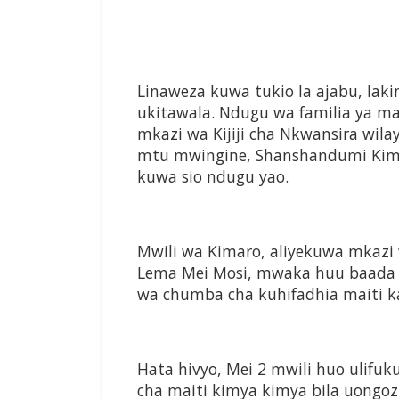
Linaweza kuwa tukio la ajabu, lak
ukitawala. Ndugu wa familia ya m
mkazi wa Kijiji cha Nkwansira wila
mtu mwingine, Shanshandumi Kimar
kuwa sio ndugu yao.
Mwili wa Kimaro, aliyekuwa mkazi wa
Lema Mei Mosi, mwaka huu baada
wa chumba cha kuhifadhia maiti kat
Hata hivyo, Mei 2 mwili huo ulifu
cha maiti kimya kimya bila uongozi