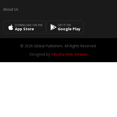
About Us
DOWNLOAD ON THE
GET IT ON
App Store
Google Play
© 2026 Global Publishers. All Rights Reserved.
Designed by
Yatosha Web Services