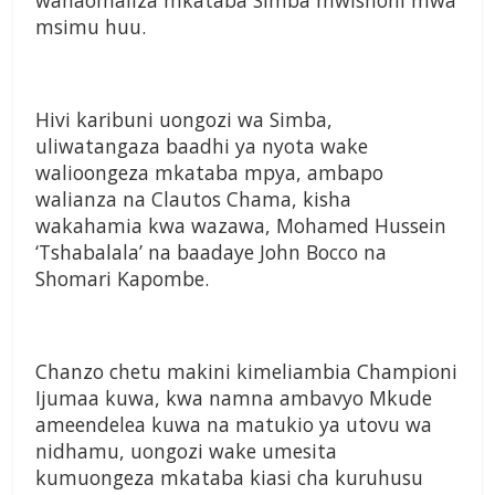
wanaomaliza mkataba Simba
mwishoni mwa
msimu huu.
Hivi karibuni uongozi wa
Simba,
uliwatangaza baadhi
ya nyota wake
walioongeza
mkataba mpya, ambapo
walianza na Clautos Chama,
kisha
wakahamia kwa
wazawa, Mohamed
Hussein
‘Tshabalala’
na baadaye John
Bocco na
Shomari
Kapombe.
Chanzo chetu
makini kimeliambia
Championi
Ijumaa
kuwa, kwa namna
ambavyo Mkude
ameendelea kuwa na
matukio ya utovu wa
nidhamu, uongozi wake
umesita
kumuongeza
mkataba kiasi cha
kuruhusu