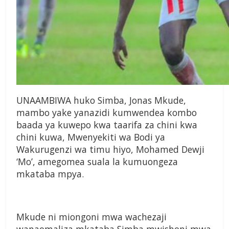
U
NAAMBIWA huko Simba,
Jonas Mkude,
mambo
yake yanazidi kumwendea
kombo
baada ya kuwepo
kwa taarifa za chini kwa
chini kuwa,
Mwenyekiti wa Bodi ya
Wakurugenzi
wa timu hiyo, Mohamed Dewji
‘Mo’,
amegomea suala la kumuongeza
mkataba mpya.
Mkude ni miongoni mwa wachezaji