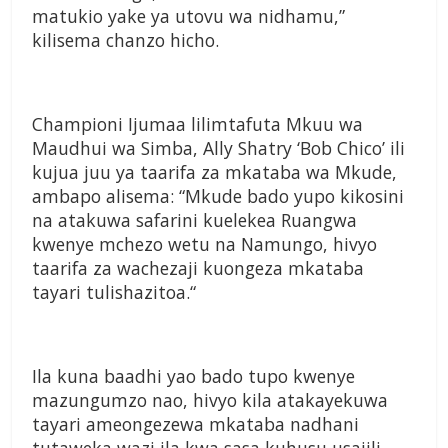
matukio yake ya
utovu wa nidhamu,”
kilisema chanzo
hicho.
Championi Ijumaa lilimtafuta
Mkuu wa
Maudhui wa Simba, Ally
Shatry ‘Bob Chico’ ili
kujua juu ya
taarifa za mkataba wa Mkude,
ambapo alisema: “Mkude
bado yupo kikosini
na atakuwa
safarini kuelekea Ruangwa
kwenye mchezo wetu na
Namungo, hivyo
taarifa
za
wachezaji kuongeza
mkataba
tayari
tulishazitoa.
“
Ila kuna
baadhi yao
bado tupo
kwenye
mazungumzo
nao, hivyo
kila atakayekuwa
tayari
ameongezewa mkataba nadhani