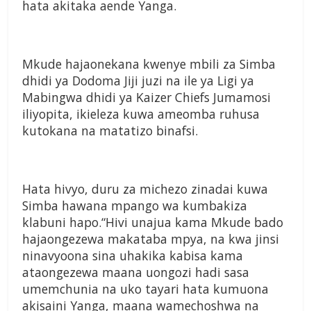
hata akitaka
aende Yanga.
Mkude hajaonekana kwenye mbili
za Simba
dhidi ya Dod
oma Jiji juzi na
ile ya Ligi ya
Mabingwa dhidi ya Kaizer
Chiefs Jumamosi
iliyopita, ikieleza kuwa
ameomba ruhusa
kutokana na matatizo
binafsi.
Hata hivyo, duru za michezo zinadai
kuwa
Simba hawana mpango wa
kumbakiza
klabuni hapo.
“Hivi unajua kama Mkude bado
hajaongezewa makataba mpya, na kwa
jinsi
ninavyoona sina uhakika kabisa
kama
ataongezewa maana uongozi
hadi sasa
umemchunia na uko tayari
hata kumuona
akisaini Yanga, maana
wamechoshwa na