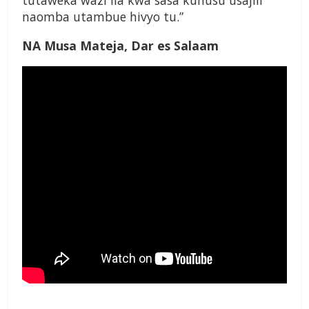
tutaweka wazi ila kwa sasa kuhusu
usajili
naomba utambue hivyo tu.”
NA Musa Mateja,
Dar es Salaam