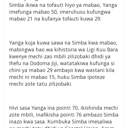
Simba ikiwa na tofauti
hiyo ya mabao, Yanga
imefunga
mabao 50, imeruhusu kufungwa
mabao 21 na kufanya tofauti
kuwa 29.
Yanga kuja kuwa sawa na
Simba kwa mabao,
mabingwa
hao wa kihistoria wa Ligi Kuu
Bara
kwenye mechi zao mbili
zilizobaki dhidi ya
Ihefu na
Dodoma Jiji, watatakiwa kufunga
si
chini ya mabao 29 ambayo
kwa wastani kila
mechi ni
mabao 15, huku Simba ipoteze
mechi zote tatu zilizobaki.
Hivi sasa Yanga ina pointi
70, ikishinda mechi
zote mbili,
inafikisha pointi 76 ambazo
Simba
inazo kwa sasa. Kumbuka
Simba imesaliwa