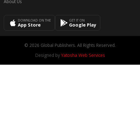
About Us
DOWNLOAD ON THE
GET IT ON
App Store
Google Play
© 2026 Global Publishers. All Rights Reserved.
Designed by
Yatosha Web Services