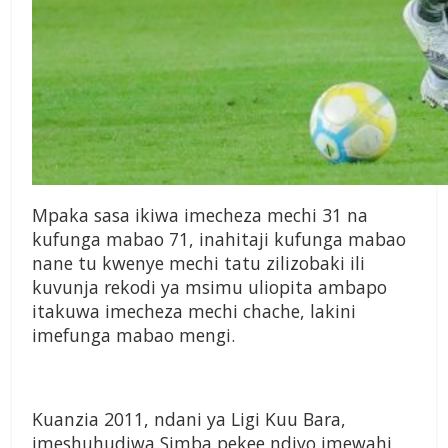
Mpaka sasa ikiwa imecheza
mechi 31 na
kufunga mabao
71, inahitaji kufunga mabao
nane tu kwenye mechi tatu
zilizobaki ili
kuvunja rekodi ya
msimu uliopita ambapo
itakuwa
imecheza mechi chache, lakini
imefunga mabao mengi.
Kuanzia 2011, ndani ya Ligi
Kuu Bara,
imeshuhudiwa Simba
pekee ndiyo imewahi