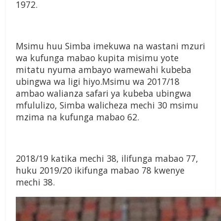
1972.
Msimu huu Simba imekuwa
na wastani mzuri
wa kufunga
mabao kupita misimu yote
mitatu nyuma ambayo
wamewahi kubeba
ubingwa wa
ligi hiyo.
Msimu wa 2017/18
ambao
walianza safari ya kubeba
ubingwa
mfululizo, Simba
walicheza mechi 30 msimu
mzima na kufunga mabao
62.
2018/19 katika mechi
38, ilifunga mabao 77,
huku
2019/20 ikifunga mabao 78
kwenye
mechi 38.