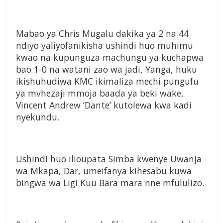
Mabao ya Chris Mugalu
dakika ya 2 na 44
ndiyo
yaliyofanikisha ushindi huo
muhimu
kwao na kupunguza
machungu ya kuchapwa
bao
1-0 na watani zao wa jadi,
Yanga, huku
ikishuhudiwa KMC
ikimaliza mechi pungufu
ya
mvhezaji mmoja baada ya beki
wake,
Vincent Andrew ‘Dante’
kutolewa kwa kadi
nyekundu.
Ushindi huo ilioupata Simba
kwenye Uwanja
wa Mkapa,
Dar, umeifanya kihesabu kuwa
bingwa wa Ligi Kuu Bara
mara nne mfululizo.