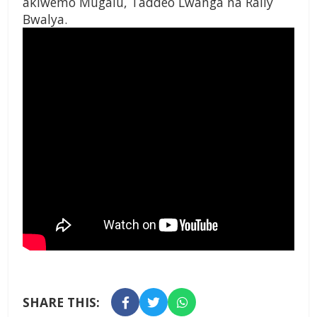
akiwemo
Mugalu, Taddeo Lwanga na
Rally
Bwalya.
SHARE THIS: