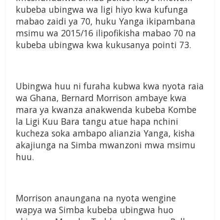
kubeba
ubingwa wa ligi hiyo kwa
kufunga
mabao zaidi ya 70,
huku Yanga ikipambana
msimu
wa 2015/16 ilipofikisha mabao
70 na
kubeba ubingwa kwa
kukusanya pointi 73.
Ubingwa huu ni furaha kubwa
kwa nyota raia
wa Ghana,
Bernard Morrison ambaye kwa
mara ya kwanza anakwenda
kubeba Kombe
la Ligi Kuu
Bara tangu atue hapa nchini
kucheza soka ambapo alianzia
Yanga, kisha
akajiunga na Simba
mwanzoni mwa msimu
huu.
Morrison anaungana na
nyota wengine
wapya wa Simba
kubeba ubingwa huo