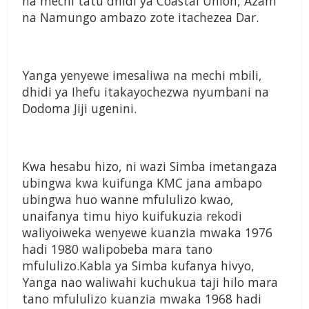
na mechi tatu
dhidi ya Coastal Union, Azam
na
Namungo ambazo zote itachezea
Dar.
Yanga yenyewe imesaliwa
na mechi mbili,
dhidi ya Ihefu
itakayochezwa nyumbani na
Dodoma Jiji ugenini.
Kwa hesabu hizo, ni wazi
Simba imetangaza
ubingwa kwa
kuifunga KMC jana ambapo
ubingwa huo wanne mfululizo
kwao,
unaifanya timu hiyo
kuifukuzia rekodi
waliyoiweka
wenyewe kuanzia mwaka 1976
hadi 1980 walipobeba mara tano
mfululizo.
Kabla ya Simba kufanya
hivyo,
Yanga nao waliwahi
kuchukua taji hilo mara
tano
mfululizo kuanzia mwaka 1968
hadi