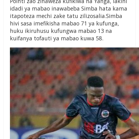
Pointi zao
zinaweza kufikiwa na Yanga,
lakini
idadi ya mabao inawabeba
Simba hata kama
itapoteza
mechi zake tatu zilizosalia.
Simba
hivi sasa imefikisha
mabao 71 ya kufunga,
huku
ikiruhusu kufungwa mabao 13
na
kuifanya tofauti ya mabao
kuwa 58.