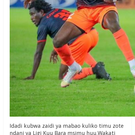
Idadi kubwa zaidi ya
mabao kuliko timu zote
ndani ya
Ligi Kuu Bara msimu huu.
Wakati