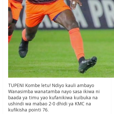
T
UPENI Kombe
letu! Ndiyo kauli
ambayo
Wanasimba
wanatamba nayo
sasa ikiwa ni
baada ya timu
yao kufanikiwa kuibuka na
ushindi wa mabao 2-0 dhidi
ya KMC na
kufikisha pointi
76.