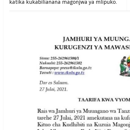
katika kukabilianana magonjwa ya mlipuko.