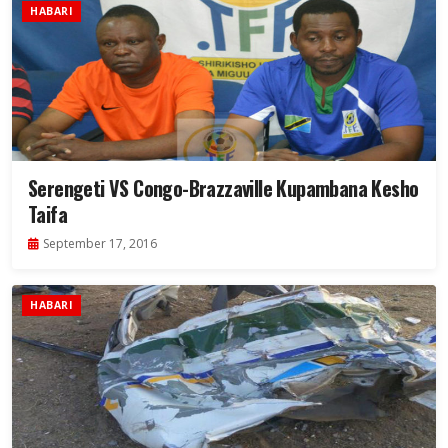
HABARI
Serengeti VS Congo-Brazzaville Kupambana Kesho
Taifa
September 17, 2016
HABARI