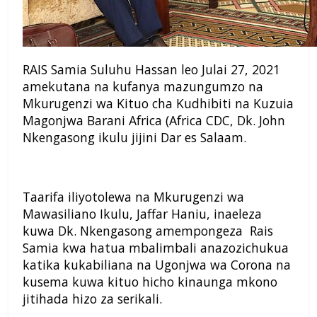
RAIS Samia Suluhu Hassan leo Julai 27, 2021
amekutana na kufanya mazungumzo na
Mkurugenzi wa Kituo cha Kudhibiti na Kuzuia
Magonjwa Barani Africa (Africa CDC, Dk. John
Nkengasong ikulu jijini Dar es Salaam.
Taarifa iliyotolewa na Mkurugenzi wa
Mawasiliano Ikulu, Jaffar Haniu, inaeleza
kuwa Dk. Nkengasong amempongeza Rais
Samia kwa hatua mbalimbali anazozichukua
katika kukabiliana na Ugonjwa wa Corona na
kusema kuwa kituo hicho kinaunga mkono
jitihada hizo za serikali.