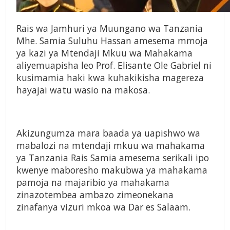
Rais wa Jamhuri ya Muungano wa Tanzania
Mhe. Samia Suluhu Hassan amesema mmoja
ya kazi ya Mtendaji Mkuu wa Mahakama
aliyemuapisha leo Prof. Elisante Ole Gabriel ni
kusimamia haki kwa kuhakikisha magereza
hayajai watu wasio na makosa.
Akizungumza mara baada ya uapishwo wa
mabalozi na mtendaji mkuu wa mahakama
ya Tanzania Rais Samia amesema serikali ipo
kwenye maboresho makubwa ya mahakama
pamoja na majaribio ya mahakama
zinazotembea ambazo zimeonekana
zinafanya vizuri mkoa wa Dar es Salaam.