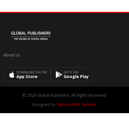
About Us
DOWNLOAD ON THE
GET IT ON
App Store
Google Play
© 2026 Global Publishers. All Rights Reserved.
Designed by
Yatosha Web Services