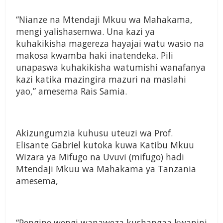
“Nianze na Mtendaji Mkuu wa Mahakama,
mengi yalishasemwa. Una kazi ya
kuhakikisha magereza hayajai watu wasio na
makosa kwamba haki inatendeka. Pili
unapaswa kuhakikisha watumishi wanafanya
kazi katika mazingira mazuri na maslahi
yao,” amesema Rais Samia.
Akizungumzia kuhusu uteuzi wa Prof.
Elisante Gabriel kutoka kuwa Katibu Mkuu
Wizara ya Mifugo na Uvuvi (mifugo) hadi
Mtendaji Mkuu wa Mahakama ya Tanzania
amesema,
“Pengine wengi wanaweza kushangaa kwanini