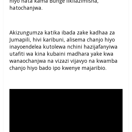
hiyo hata kama Bunge likilazimisha,
hatochanjwa.
Akizungumza katika ibada zake kadhaa za
Jumapili, hivi karibuni, alisema chanjo hiyo
inayoendelea kutolewa nchini hazijafanyiwa
utafiti wa kina kubaini madhara yake kwa
wanaochanjwa na vizazi vijavyo na kwamba
chanjo hiyo bado ipo kwenye majaribio.