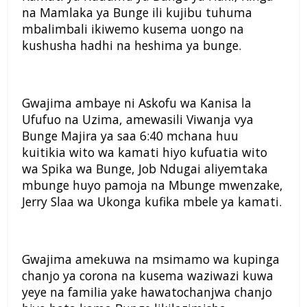
na Mamlaka ya Bunge ili kujibu tuhuma
mbalimbali ikiwemo kusema uongo na
kushusha hadhi na heshima ya bunge.
Gwajima ambaye ni Askofu wa Kanisa la
Ufufuo na Uzima, amewasili Viwanja vya
Bunge Majira ya saa 6:40 mchana huu
kuitikia wito wa kamati hiyo kufuatia wito
wa Spika wa Bunge, Job Ndugai aliyemtaka
mbunge huyo pamoja na Mbunge mwenzake,
Jerry Slaa wa Ukonga kufika mbele ya kamati.
Gwajima amekuwa na msimamo wa kupinga
chanjo ya corona na kusema waziwazi kuwa
yeye na familia yake hawatochanjwa chanjo