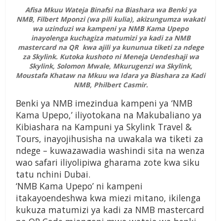
Afisa Mkuu Wateja Binafsi na Biashara wa Benki ya
NMB, Filbert Mponzi (wa pili kulia), akizungumza wakati
wa uzinduzi wa kampeni ya NMB Kama Upepo
inayolenga kuchagiza matumizi ya kadi za NMB
mastercard na QR kwa ajili ya kununua tiketi za ndege
za Skylink. Kutoka kushoto ni Meneja Uendeshaji wa
Skylink, Solomon Mwale, Mkurugenzi wa Skylink,
Moustafa Khataw na Mkuu wa Idara ya Biashara za Kadi
NMB, Philbert Casmir.
Benki ya NMB imezindua kampeni ya ‘NMB
Kama Upepo,’ iliyotokana na Makubaliano ya
Kibiashara na Kampuni ya Skylink Travel &
Tours, inayojihusisha na uwakala wa tiketi za
ndege – kuwazawadia washindi sita na wenza
wao safari iliyolipiwa gharama zote kwa siku
tatu nchini Dubai.
‘NMB Kama Upepo’ ni kampeni
itakayoendeshwa kwa miezi mitano, ikilenga
kukuza matumizi ya kadi za NMB mastercard