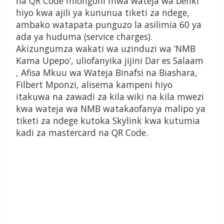
na QR Code miongoni mwa wateja wa benki
hiyo kwa ajili ya kununua tiketi za ndege,
ambako watapata punguzo la asilimia 60 ya
ada ya huduma (service charges).
Akizungumza wakati wa uzinduzi wa ‘NMB
Kama Upepo’, uliofanyika jijini Dar es Salaam
, Afisa Mkuu wa Wateja Binafsi na Biashara,
Filbert Mponzi, alisema kampeni hiyo
itakuwa na zawadi za kila wiki na kila mwezi
kwa wateja wa NMB watakaofanya malipo ya
tiketi za ndege kutoka Skylink kwa kutumia
kadi za mastercard na QR Code.