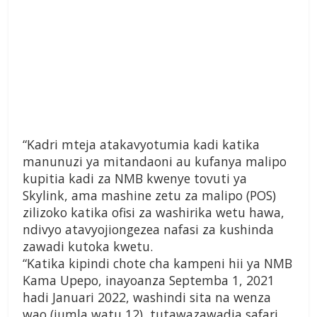
“Kadri mteja atakavyotumia kadi katika
manunuzi ya mitandaoni au kufanya malipo
kupitia kadi za NMB kwenye tovuti ya
Skylink, ama mashine zetu za malipo (POS)
zilizoko katika ofisi za washirika wetu hawa,
ndivyo atavyojiongezea nafasi za kushinda
zawadi kutoka kwetu.
“Katika kipindi chote cha kampeni hii ya NMB
Kama Upepo, inayoanza Septemba 1, 2021
hadi Januari 2022, washindi sita na wenza
wao (jumla watu 12), tutawazawadia safari