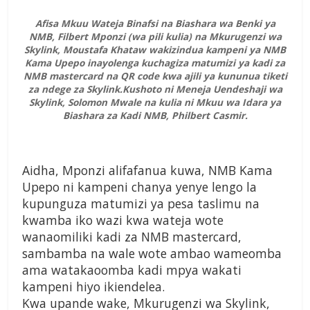
Afisa Mkuu Wateja Binafsi na Biashara wa Benki ya
NMB, Filbert Mponzi (wa pili kulia) na Mkurugenzi wa
Skylink, Moustafa Khataw wakizindua kampeni ya NMB
Kama Upepo inayolenga kuchagiza matumizi ya kadi za
NMB mastercard na QR code kwa ajili ya kununua tiketi
za ndege za Skylink.Kushoto ni Meneja Uendeshaji wa
Skylink, Solomon Mwale na kulia ni Mkuu wa Idara ya
Biashara za Kadi NMB, Philbert Casmir.
Aidha, Mponzi alifafanua kuwa, NMB Kama
Upepo ni kampeni chanya yenye lengo la
kupunguza matumizi ya pesa taslimu na
kwamba iko wazi kwa wateja wote
wanaomiliki kadi za NMB mastercard,
sambamba na wale wote ambao wameomba
ama watakaoomba kadi mpya wakati
kampeni hiyo ikiendelea.
Kwa upande wake, Mkurugenzi wa Skylink,