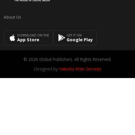
About Us
DOWNLOAD ON THE
GET IT ON
App Store
Google Play
© 2026 Global Publishers. All Rights Reserved.
Designed by
Yatosha Web Services