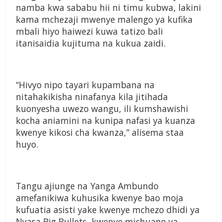
namba kwa sababu hii ni timu
kubwa, lakini
kama mchezaji
mwenye malengo ya kufika
mbali hiyo haiwezi kuwa tatizo
bali
itanisaidia kujituma na
kukua zaidi.
“
Hivyo nipo tayari kupambana
na
nitahakikisha ninafanya
kila jitihada
kuonyesha uwezo
wangu, ili kumshawishi
kocha
aniamini na kunipa nafasi ya
kuanza
kwenye kikosi cha
kwanza,” alisema staa
huyo.
Tangu ajiunge na Yanga
Ambundo
amefanikiwa kuhusika
kwenye bao moja
kufuatia
asisti yake kwenye mchezo
dhidi ya
Nyasa Big Bullets,
kwenye michuano ya