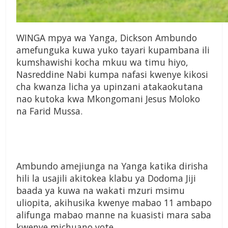
W
INGA mpya wa
Yanga, Dickson
Ambundo
amefunguka kuwa
yuko tayari kupambana ili
kumshawishi kocha mkuu wa
timu hiyo,
Nasreddine Nabi
kumpa nafasi kwenye kikosi
cha kwanza licha ya upinzani
atakaokutana
nao kutoka kwa
Mkongomani Jesus Moloko
na
Farid Mussa.
Ambundo amejiunga na
Yanga katika dirisha
hili la
usajili akitokea klabu ya
Dodoma Jiji
baada ya kuwa na
wakati mzuri msimu
uliopita,
akihusika kwenye mabao 11
ambapo
alifunga mabao manne
na kuasisti mara saba
kwenye
michuano yote.