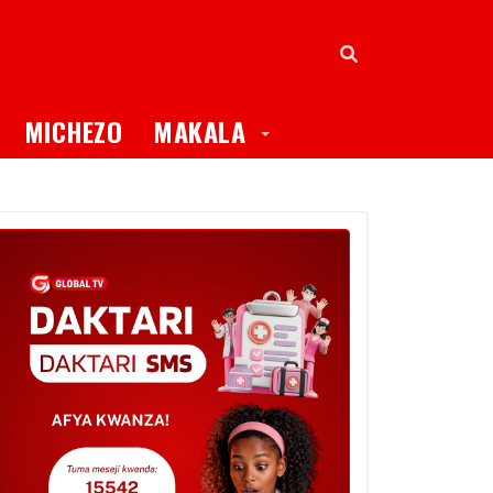
oggle Dropdown
Toggle Dropdown
MICHEZO
MAKALA