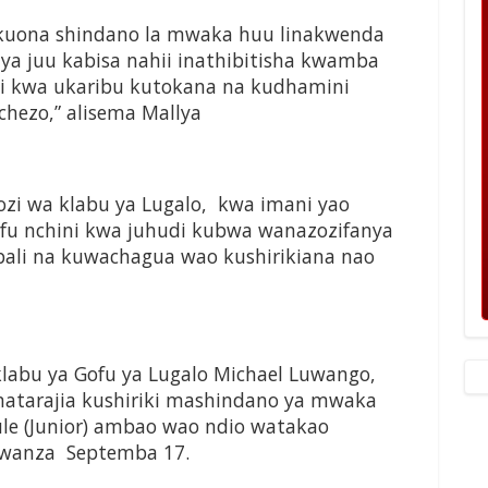
a kuona shindano la mwaka huu linakwenda
ya juu kabisa nahii inathibitisha kwamba
amii kwa ukaribu kutokana na kudhamini
hezo,” alisema Mallya
ozi wa klabu ya Lugalo, kwa imani yao
fu nchini kwa juhudi kubwa wanazozifanya
ali na kuwachagua wao kushirikiana nao
abu ya Gofu ya Lugalo Michael Luwango,
anatarajia kushiriki mashindano ya mwaka
le (Junior) ambao wao ndio watakao
kwanza Septemba 17.