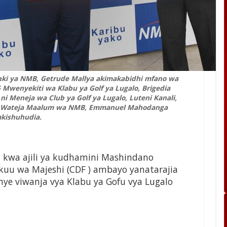
ki ya NMB, Getrude Mallya akimakabidhi mfano wa
 Mwenyekiti wa Klabu ya Golf ya Lugalo, Brigedia
ni Meneja wa Club ya Golf ya Lugalo, Luteni Kanali,
i Wateja Maalum wa NMB, Emmanuel Mahodanga
kishuhudia.
i kwa ajili ya kudhamini Mashindano
uu wa Majeshi (CDF ) ambayo yanatarajia
e viwanja vya Klabu ya Gofu vya Lugalo