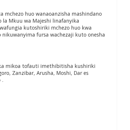
u za mchezo huo wanaoanzisha mashindano
 la Mkuu wa Majeshi linafanyika
wafungia kutoshiriki mchezo huo kwa
o nikuwanyima fursa wachezaji kuto onesha
a mikoa tofauti imethibitisha kushiriki
oro, Zanzibar, Arusha, Moshi, Dar es
 .