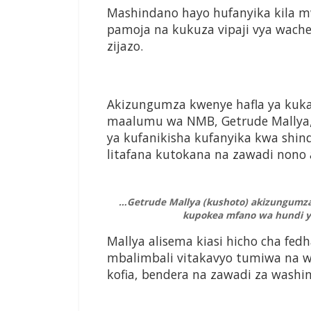
Mashindano hayo hufanyika kila 
pamoja na kukuza vipaji vya wachez
zijazo.
Akizungumza kwenye hafla ya kuka
maalumu wa NMB, Getrude Mallya,
ya kufanikisha kufanyika kwa shi
litafana kutokana na zawadi nono
…Getrude Mallya (kushoto) akizungumza
kupokea mfano wa hundi yen
Mallya alisema kiasi hicho cha fe
mbalimbali vitakavyo tumiwa na wa
kofia, bendera na zawadi za washi