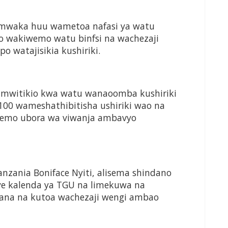
e mwaka huu wametoa nafasi ya watu
yo wakiwemo watu binfsi na wachezaji
 watajisikia kushiriki.
 mwitikio kwa watu wanaoomba kushiriki
00 wameshathibitisha ushiriki wao na
iwemo ubora wa viwanja ambavyo
zania Boniface Nyiti, alisema shindano
ye kalenda ya TGU na limekuwa na
na na kutoa wachezaji wengi ambao