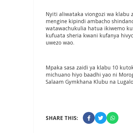
Nyiti aliwataka viongozi wa klab
mengine kipindi ambacho shindano
watawachukulia hatua ikiwemo ku
kufuata sheria kwani kufanya hivy
uwezo wao.
Mpaka sasa zaidi ya klabu 10 kutok
michuano hiyo baadhi yao ni Morog
Salaam Gymkhana Klubu na Lugalo
SHARE THIS: