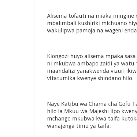
Alisema tofauti na miaka mingin
mbalimbali kushiriki michuano hi
wakulipwa pamoja na wageni endapo
Kiongozi huyo alisema mpaka sasa
ni mkubwa ambapo zaidi ya watu 1
maandalizi yanakwenda vizuri ik
vitatumika kwenye shindano hilo.
Naye Katibu wa Chama cha Gofu Tan
hilo la Mkuu wa Majeshi lipo kwen
mchango mkubwa kwa taifa kutoka
wanajenga timu ya taifa.