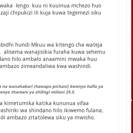
mwaka lengo kuu ni kuuinua mchezo huo
aji chipukizi ili kuja kuwa tegemezi siku
bidhi hundi Mkuu wa kitengo cha wateja
 alisema wanajisikia furaha kuwa sehemu
ndano hilo ambalo anaamini mwaka huu
 ambazo zimeandaliwa kwa washindi.
 na wanahabari (hawapo pichani) kwenye hafla ya
ye thamani ya shilingi milioni 25.5.
dha kimetumika katika kununua vifaa
shiriki wa shindano hilo ikiwemo fulana,
ndi ambazo zitatolewa siku ya mwisho.