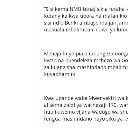
“Sisi kama NMB tunajisikia furah
kufanyika kwa ubora na mafanikio 
sisi ndio Benki ambayo inaijali j
masuala mbalimbali ikiwo ya kimic
Meneja huyo pia aliupongeza uong
kwao na kuendeleza mchezo wa Go
za kuanzisha mashindano mbalimb
kuyadhamini.
Kwa upande wake Mwenyekiti wa kl
alisema zaidi ya wachezaji 170, w
huu ikiwemo vijana wadogo wa shu
fungua mashindano hayo siku ya 