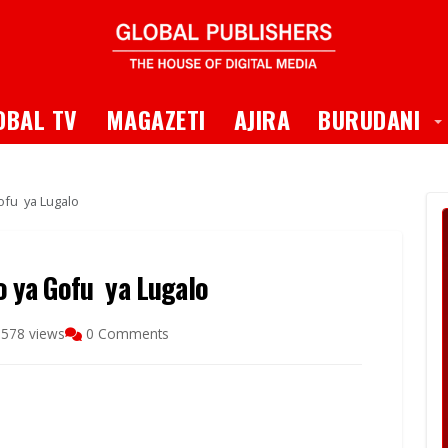
 Dropdown
T
OBAL TV
MAGAZETI
AJIRA
BURUDANI
fu ya Lugalo
 ya Gofu ya Lugalo
578 views
0 Comments