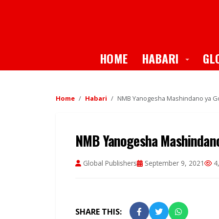
Toggle
HOME
HABARI
GL
Home
Habari
NMB Yanogesha Mashindano ya Go
NMB Yanogesha Mashindano
Global Publishers
September 9, 2021
4,
SHARE THIS: