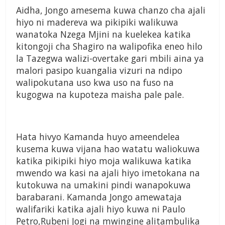
Aidha, Jongo amesema kuwa chanzo cha ajali
hiyo ni madereva wa pikipiki walikuwa
wanatoka Nzega Mjini na kuelekea katika
kitongoji cha Shagiro na walipofika eneo hilo
la Tazegwa walizi-overtake gari mbili aina ya
malori pasipo kuangalia vizuri na ndipo
walipokutana uso kwa uso na fuso na
kugogwa na kupoteza maisha pale pale.
Hata hivyo Kamanda huyo ameendelea
kusema kuwa vijana hao watatu waliokuwa
katika pikipiki hiyo moja walikuwa katika
mwendo wa kasi na ajali hiyo imetokana na
kutokuwa na umakini pindi wanapokuwa
barabarani. Kamanda Jongo amewataja
walifariki katika ajali hiyo kuwa ni Paulo
Petro,Rubeni Jogi na mwingine alitambulika