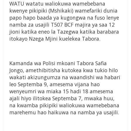
WATU watatu waliokuwa wamebebana
kwenye pikipiki (Mshikaki) wamefariki dunia
papo hapo baada ya kugongwa na fuso lenye
namba za usajili T507 BCF majira ya saa 12
jioni katika eneo la Tazegwa katika barabara
itokayo Nzega Mjini kuelekea Tabora.
Kamanda wa Polisi mkoani Tabora Safia
Jongo, amethibitisha kutokea kwa tukio hilo
wakati akizungumza na waandishi wa habari
leo Septemba 9, amesema vijana hao
wenyeumri wa miaka 15 hadi 18 amesema
ajali hiyo ilitokea Septemba 7, mwaka huu,
na kwamba pikipiki waliokuwa wamebebana
marehemu hao haikuwa na namba ya usajili.