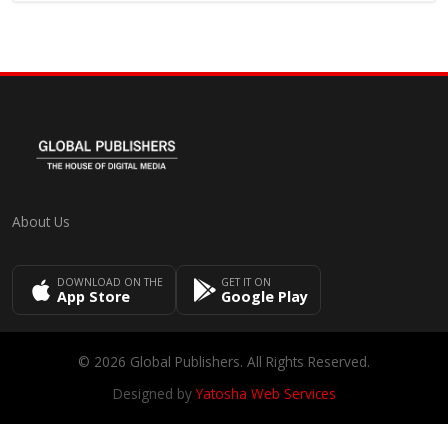
About Us
DOWNLOAD ON THE
GET IT ON
App Store
Google Play
© 2026 Global Publishers. All Rights Reserved.
Designed by
Yatosha Web Services