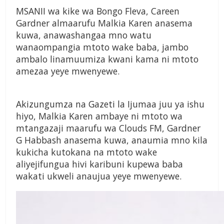
M
SANII
wa
kike wa
Bongo
Fleva,
Careen
Gardner almaarufu
Malkia Karen
anasema
kuwa,
anawashangaa mno
watu
wanaompangia
mtoto wake baba, jambo
ambalo linamuumiza
kwani kama ni
mtoto
amezaa yeye
mwenyewe.
Akizungumza na
Gazeti la Ijumaa
juu
ya ishu
hiyo, Malkia
Karen ambaye ni
mtoto wa
mtangazaji
maarufu wa Clouds FM,
Gardner
G Habbash
anasema kuwa, anaumia
mno kila
kukicha
kutokana na mtoto
wake
aliyejifungua hivi
karibuni kupewa baba
wakati ukweli anaujua
yeye mwenyewe.