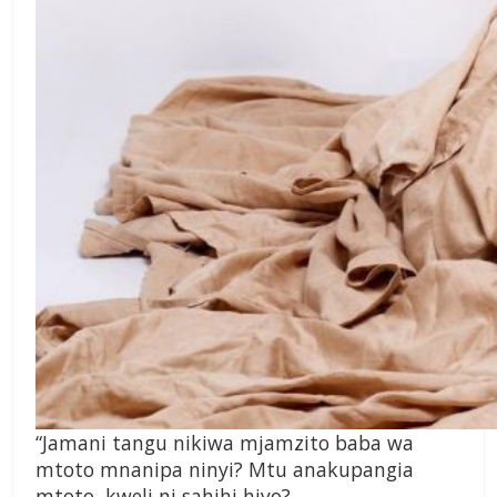
“Jamani tangu
nikiwa mjamzito
baba wa
mtoto
mnanipa ninyi? Mtu
anakupangia
mtoto,
kweli ni sahihi hiyo?