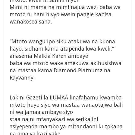
Mimi ni mama na
mimi najua wazi baba
wa
mtoto ni nani hivyo
wasinipangie kabisa,
wanakosea sana.
“Mtoto wangu ipo
siku atakuwa na
kuona
hayo, sidhani
kama atapenda kwa
kweli,”
anasema
Malkia Karen ambaye
baba wa mtoto wake
amekuwa akihusishwa
na mastaa kama
Diamond Platnumz na
Rayvanny.
Lakini Gazeti la
IJUMAA linafahamu
kwamba
mtoto huyo
siyo wa mastaa
wanaotajwa bali
ni wa
jamaa ambaye siyo
staa na ni mfanyakazi
wa serikalini
asiyependa mambo ya
mitandaoni kutokana
na aina ya kazi yake.