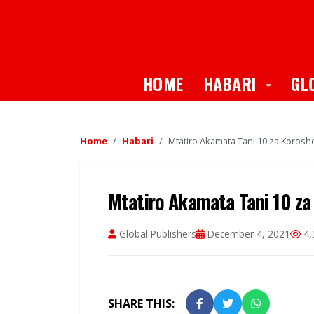
Toggle
HOME
HABARI
GL
Home
Habari
Mtatiro Akamata Tani 10 za Korosho
Mtatiro Akamata Tani 10 za 
Global Publishers
December 4, 2021
4,
SHARE THIS: