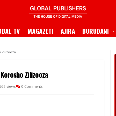
 Dropdown
T
OBAL TV
MAGAZETI
AJIRA
BURUDANI
 Zilizooza
Korosho Zilizooza
562 views
0 Comments