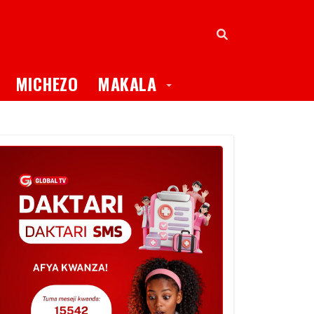
oggle Dropdown
Toggle Dropdown
MICHEZO
MAKALA