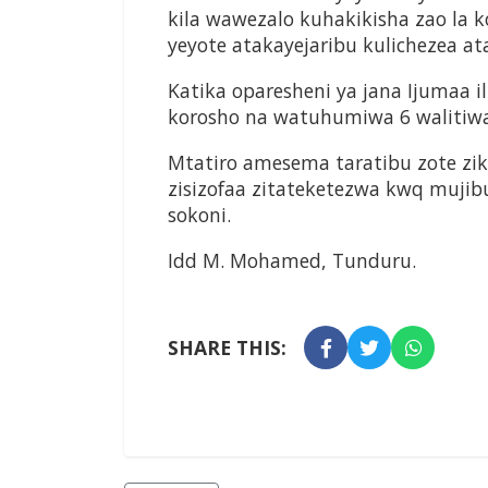
kila wawezalo kuhakikisha zao la
yeyote atakayejaribu kulichezea a
Katika oparesheni ya jana Ijumaa il
korosho na watuhumiwa 6 walitiw
Mtatiro amesema taratibu zote ziki
zisizofaa zitateketezwa kwq mujibu 
sokoni.
Idd M. Mohamed, Tunduru.
SHARE THIS: