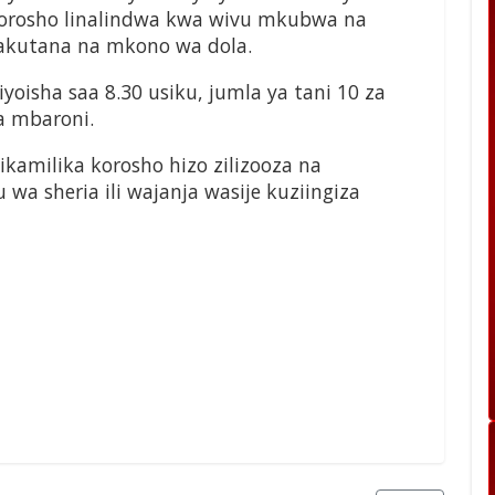
 korosho linalindwa kwa wivu mkubwa na
takutana na mkono wa dola.
iyoisha saa 8.30 usiku, jumla ya tani 10 za
a mbaroni.
kamilika korosho hizo zilizooza na
wa sheria ili wajanja wasije kuziingiza