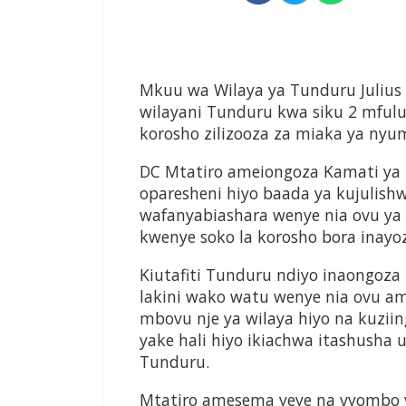
Mkuu wa Wilaya ya Tunduru Julius
wilayani Tunduru kwa siku 2 mfulu
korosho zilizooza za miaka ya nyu
DC Mtatiro ameiongoza Kamati ya 
oparesheni hiyo baada ya kujulis
wafanyabiashara wenye nia ovu ya 
kwenye soko la korosho bora inayo
Kiutafiti Tunduru ndiyo inaongoza
lakini wako watu wenye nia ovu 
mbovu nje ya wilaya hiyo na kuzii
yake hali hiyo ikiachwa itashusha u
Tunduru.
Mtatiro amesema yeye na vyombo v