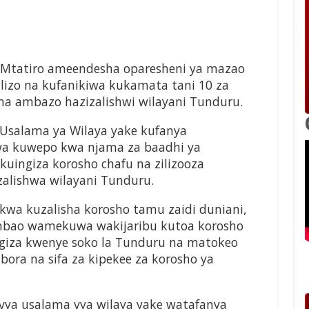
 Mtatiro ameendesha oparesheni ya mazao
lizo na kufanikiwa kukamata tani 10 za
ma ambazo hazizalishwi wilayani Tunduru.
Usalama ya Wilaya yake kufanya
hwa kuwepo kwa njama za baadhi ya
kuingiza korosho chafu na zilizooza
zalishwa wilayani Tunduru.
 kwa kuzalisha korosho tamu zaidi duniani,
ambao wamekuwa wakijaribu kutoa korosho
ngiza kwenye soko la Tunduru na matokeo
bora na sifa za kipekee za korosho ya
ya usalama vya wilaya yake watafanya