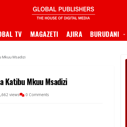
 Dropdown
T
OBAL TV
MAGAZETI
AJIRA
BURUDANI
u Mkuu Msadizi
a Katibu Mkuu Msadizi
,662 views
0 Comments