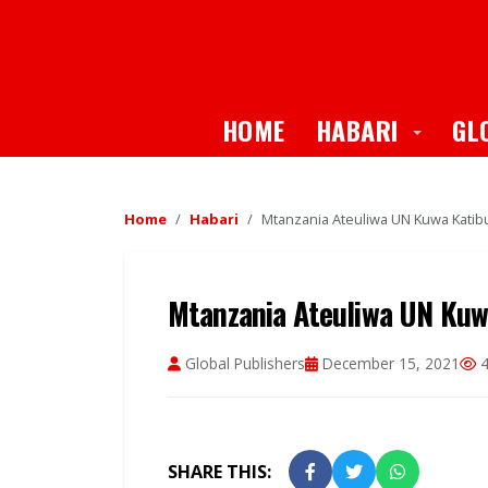
Toggle
HOME
HABARI
GL
Home
Habari
Mtanzania Ateuliwa UN Kuwa Katib
Mtanzania Ateuliwa UN Kuw
Global Publishers
December 15, 2021
4
SHARE THIS: