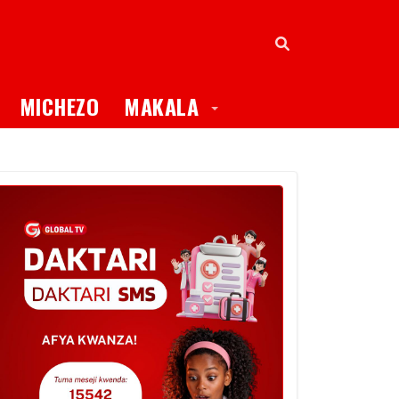
oggle Dropdown
Toggle Dropdown
MICHEZO
MAKALA