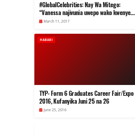
#GlobalCelebrities: Nay Wa Mitego:
“Vanessa najivunia uwepo wako kwenye
game… Don’t Give Up!”
March 11, 2017
HABARI
TYP- Form 6 Graduates Career Fair/Expo
2016, Kufanyika Juni 25 na 26
June 25, 2016