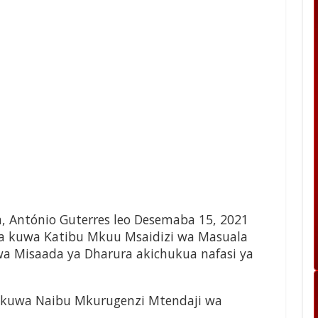
 António Guterres leo Desemaba 15, 2021
a kuwa Katibu Mkuu Msaidizi wa Masuala
a Misaada ya Dharura akichukua nafasi ya
alikuwa Naibu Mkurugenzi Mtendaji wa