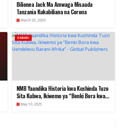
Bilionea Jack Ma Amwaga Misaada
Tanzania Kukabiliana na Corona
March 25, 2020
HABARI
NMB Yaandika Historia kwa Kushinda Tuzo
Sita Kubwa, Ikiwemo ya “Benki Bora kwa
Uendelevu Barani Afrika”
May 10, 2025