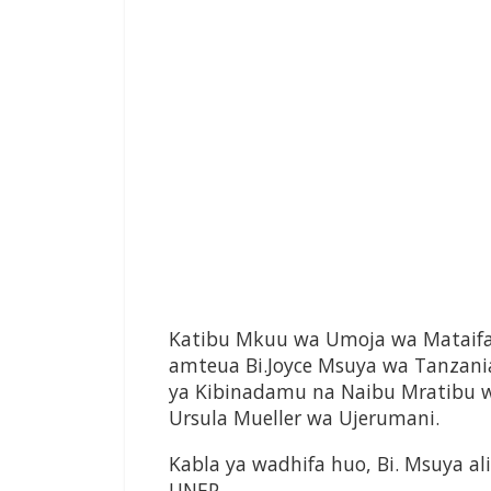
Katibu Mkuu wa Umoja wa Mataifa,
amteua Bi.Joyce Msuya wa Tanzani
ya Kibinadamu na Naibu Mratibu w
Ursula Mueller wa Ujerumani.
Kabla ya wadhifa huo, Bi. Msuya 
UNEP