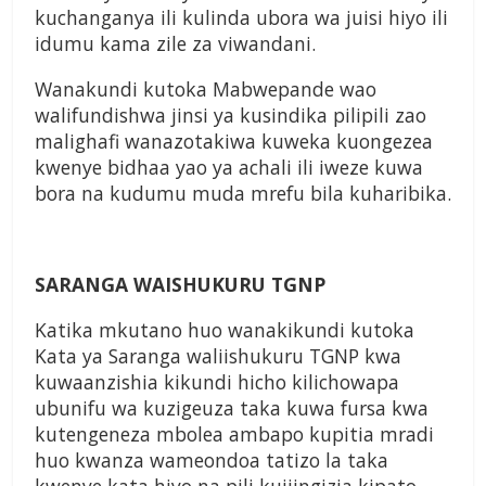
kuchanganya ili kulinda ubora wa juisi hiyo ili
idumu kama zile za viwandani.
Wanakundi kutoka Mabwepande wao
walifundishwa jinsi ya kusindika pilipili zao
malighafi wanazotakiwa kuweka kuongezea
kwenye bidhaa yao ya achali ili iweze kuwa
bora na kudumu muda mrefu bila kuharibika.
SARANGA WAISHUKURU TGNP
Katika mkutano huo wanakikundi kutoka
Kata ya Saranga waliishukuru TGNP kwa
kuwaanzishia kikundi hicho kilichowapa
ubunifu wa kuzigeuza taka kuwa fursa kwa
kutengeneza mbolea ambapo kupitia mradi
huo kwanza wameondoa tatizo la taka