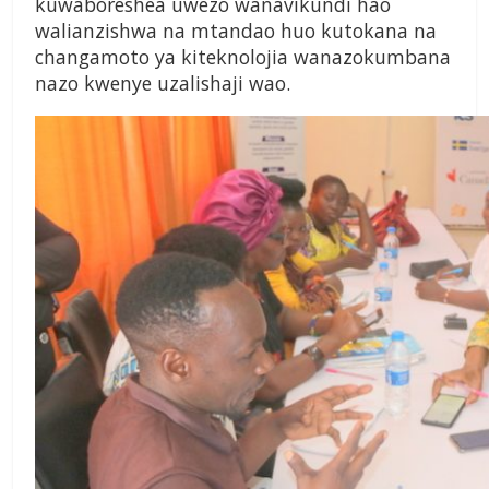
kuwaboreshea uwezo wanavikundi hao
walianzishwa na mtandao huo kutokana na
changamoto ya kiteknolojia wanazokumbana
nazo kwenye uzalishaji wao.