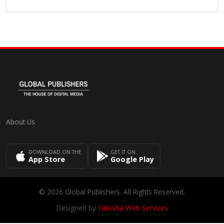
About Us
DOWNLOAD ON THE
GET IT ON
App Store
Google Play
© 2026 Global Publishers. All Rights Reserved.
Designed by
Yatosha Web Services