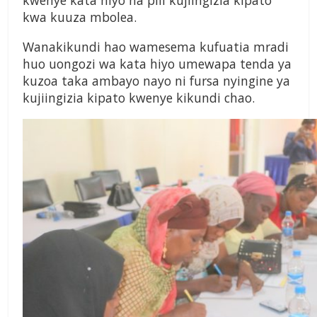
kwenye kata hiyo na pili kujiingizia kipato
kwa kuuza mbolea.
Wanakikundi hao wamesema kufuatia mradi
huo uongozi wa kata hiyo umewapa tenda ya
kuzoa taka ambayo nayo ni fursa nyingine ya
kujiingizia kipato kwenye kikundi chao.