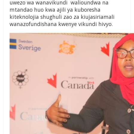
uwezo wa wanavikundi walioundwa na
mtandao huo kwa ajili ya kuboresha
kiteknolojia shughuli zao za kiujasiriamali
wanazofundishana kwenye vikundi hivyo.