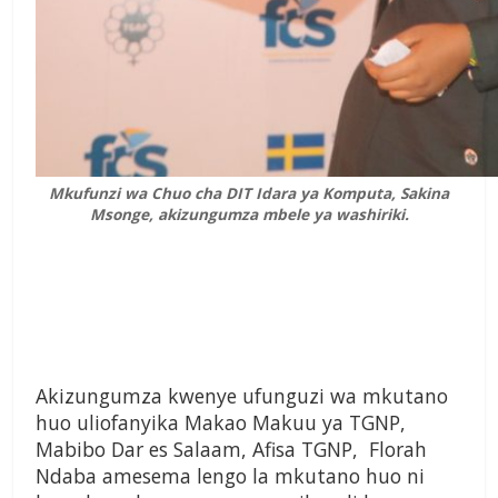
Mkufunzi wa Chuo cha DIT Idara ya Komputa, Sakina
Msonge, akizungumza mbele ya washiriki.
Akizungumza kwenye ufunguzi wa mkutano
huo uliofanyika Makao Makuu ya TGNP,
Mabibo Dar es Salaam, Afisa TGNP, Florah
Ndaba amesema lengo la mkutano huo ni