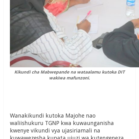
Kikundi cha Mabwepande na wataalamu kutoka DIT
wakiwa mafunzoni.
Wanakikundi kutoka Majohe nao
waliishukuru TGNP kwa kuwaunganisha
kwenye vikundi vya ujasiriamali na
kuwawezesha kupata ujuzi wa kutengeneza