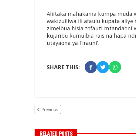
Aliitaka mahakama kumpa muda w
wakizuiliwa ili afaulu kupata aliye n
zimeibua hisia tofauti mtandaoni w
kujaribu kumuibia rais na hapa nd
utayaona ya Firauni’.
SHARE THIS:
Previous
RELATED POSTS