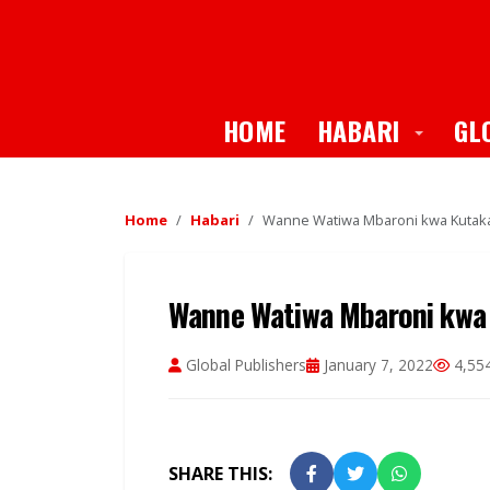
Toggle
HOME
HABARI
GL
Home
Habari
Wanne Watiwa Mbaroni kwa Kutaka
Wanne Watiwa Mbaroni kwa
Global Publishers
January 7, 2022
4,554
SHARE THIS: