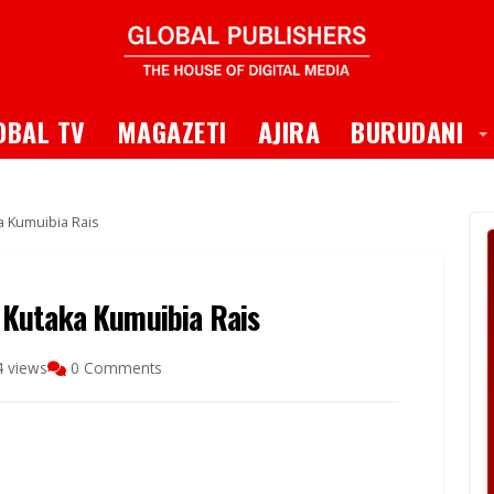
 Dropdown
T
OBAL TV
MAGAZETI
AJIRA
BURUDANI
 Kumuibia Rais
 Kutaka Kumuibia Rais
 views
0 Comments