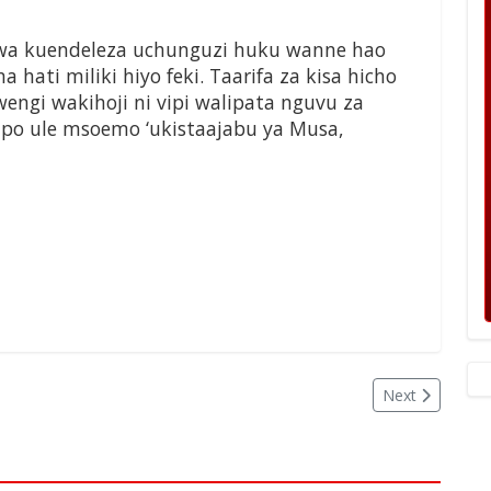
a kuendeleza uchunguzi huku wanne hao
a hati miliki hiyo feki. Taarifa za kisa hicho
engi wakihoji ni vipi walipata nguvu za
ipo ule msoemo ‘ukistaajabu ya Musa,
Next