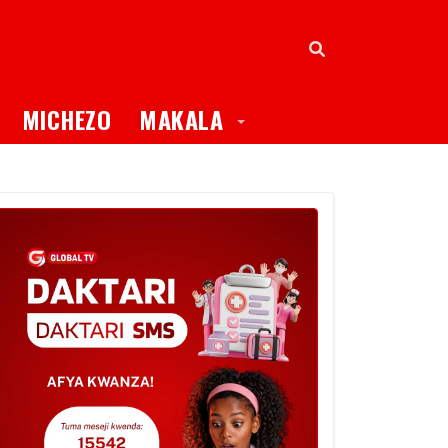
oggle Dropdown
Toggle Dropdown
MICHEZO
MAKALA