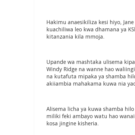
Hakimu anaesikiliza kesi hiyo, J
kuachiliwa leo kwa dhamana ya KSh 
kitanzania kila mmoja.
Upande wa mashtaka ulisema kipand
Windy Ridge na wanne hao waliingi
na kutafuta mipaka ya shamba hil
akiiambia mahakama kuwa nia yao 
Alisema licha ya kuwa shamba hilo 
miliki feki ambayo watu hao wan
kosa jingine kisheria.