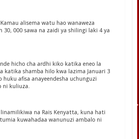
ane Kamau alisema watu hao wanaweza
30, 000 sawa na zaidi ya shilingi laki 4 ya
e hicho cha ardhi kiko katika eneo la
a katika shamba hilo kwa lazima Januari 3
o huku afisa anayeendesha uchunguzi
ni kuliuza.
linamilikiwa na Rais Kenyatta, kuna hati
aitumia kuwahadaa wanunuzi ambalo ni