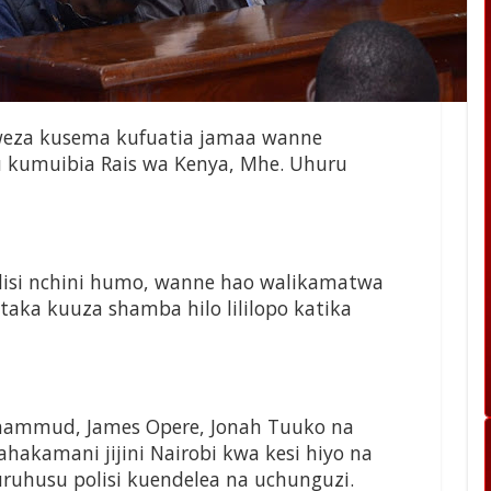
oweza kusema kufuatia jamaa wanne
 kumuibia Rais wa Kenya, Mhe. Uhuru
Polisi nchini humo, wanne hao walikamatwa
aka kuuza shamba hilo lililopo katika
mmud, James Opere, Jonah Tuuko na
hakamani jijini Nairobi kwa kesi hiyo na
kuruhusu polisi kuendelea na uchunguzi.