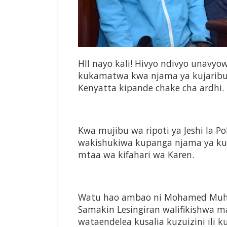
HII nayo kali! Hivyo ndivyo unavy
kukamatwa kwa njama ya kujaribu
Kenyatta kipande chake cha ardhi.
Kwa mujibu wa ripoti ya Jeshi la 
wakishukiwa kupanga njama ya kut
mtaa wa kifahari wa Karen.
Watu hao ambao ni Mohamed Muha
Samakin Lesingiran walifikishwa ma
wataendelea kusalia kuzuizini ili 