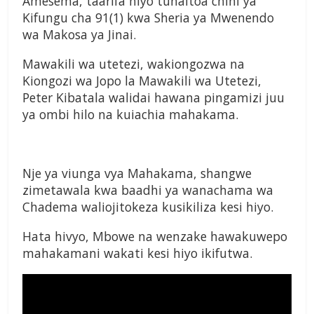
Amesema, taarifa hiyo tunaitoa chini ya
Kifungu cha 91(1) kwa Sheria ya Mwenendo
wa Makosa ya Jinai.
Mawakili wa utetezi, wakiongozwa na
Kiongozi wa Jopo la Mawakili wa Utetezi,
Peter Kibatala walidai hawana pingamizi juu
ya ombi hilo na kuiachia mahakama.
Nje ya viunga vya Mahakama, shangwe
zimetawala kwa baadhi ya wanachama wa
Chadema waliojitokeza kusikiliza kesi hiyo.
Hata hivyo, Mbowe na wenzake hawakuwepo
mahakamani wakati kesi hiyo ikifutwa.