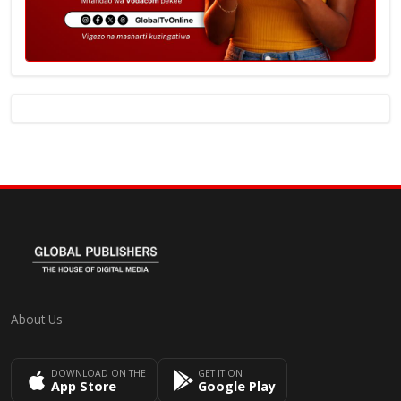
About Us
DOWNLOAD ON THE
GET IT ON
App Store
Google Play