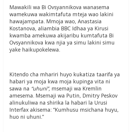
Mawakili wa Bi Ovsyannikova wanasema
wamekuwa wakimtafuta mteja wao lakini
hawajampata. Mmoja wao, Anastasia
Kostanova, aliambia BBC Idhaa ya Kirusi
kwamba amekuwa akijaribu kumtafuta Bi
Ovsyannikova kwa njia ya simu lakini simu
yake haikupokelewa.
Kitendo cha mhariri huyo kukatiza taarifa ya
habari ya moja kwa moja kupinga vita ni
sawa na
“uhuni”,
msemaji wa Kremlin
amesema. Msemaji wa Putin, Dmitry Peskov
alinukuliwa na shirika la habari la Urusi
Interfax akisema: “Kumhusu msichana huyu,
huo ni uhuni.”