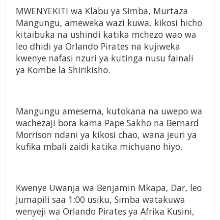
MWENYEKITI wa Klabu ya Simba, Murtaza
Mangungu, ameweka wazi kuwa, kikosi hicho
kitaibuka na ushindi katika mchezo wao wa
leo dhidi ya Orlando Pirates na kujiweka
kwenye nafasi nzuri ya kutinga nusu fainali
ya Kombe la Shirikisho.
Mangungu amesema, kutokana na uwepo wa
wachezaji bora kama Pape Sakho na Bernard
Morrison ndani ya kikosi chao, wana jeuri ya
kufika mbali zaidi katika michuano hiyo.
Kwenye Uwanja wa Benjamin Mkapa, Dar, leo
Jumapili saa 1:00 usiku, Simba watakuwa
wenyeji wa Orlando Pirates ya Afrika Kusini,