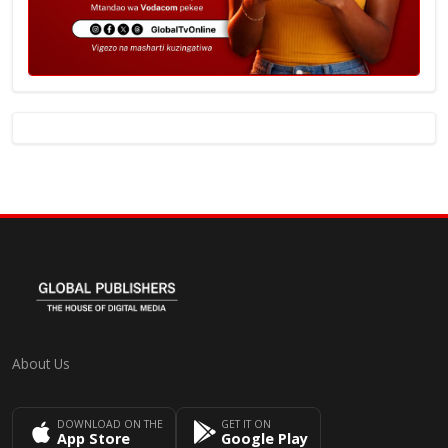
About Us
DOWNLOAD ON THE
GET IT ON
App Store
Google Play