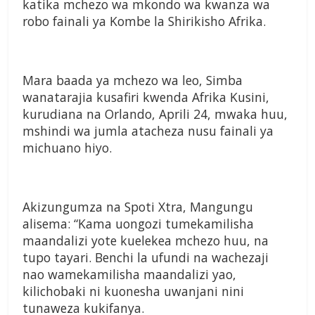
katika mchezo wa mkondo wa kwanza wa
robo fainali ya Kombe la Shirikisho Afrika.
Mara baada ya mchezo wa leo, Simba
wanatarajia kusafiri kwenda Afrika Kusini,
kurudiana na Orlando, Aprili 24, mwaka huu,
mshindi wa jumla atacheza nusu fainali ya
michuano hiyo.
Akizungumza na Spoti Xtra, Mangungu
alisema: “Kama uongozi tumekamilisha
maandalizi yote kuelekea mchezo huu, na
tupo tayari. Benchi la ufundi na wachezaji
nao wamekamilisha maandalizi yao,
kilichobaki ni kuonesha uwanjani nini
tunaweza kukifanya.