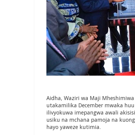
Aidha, Waziri wa Maji Mheshimiw
utakamilika December mwaka huu
ilivyokuwa imepangwa awali akisis
usiku na mchana pamoja na kuonge
hayo yaweze kutimia.