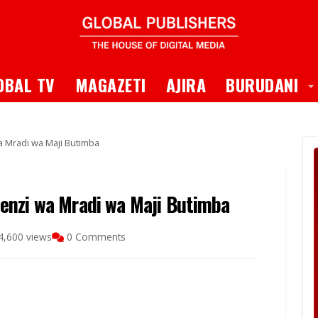
 Dropdown
T
OBAL TV
MAGAZETI
AJIRA
BURUDANI
 Mradi wa Maji Butimba
enzi wa Mradi wa Maji Butimba
4,600 views
0 Comments