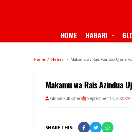
Toggle
HOME
HABARI
GL
Home
Habari
Makamu wa Rais Azindua Ujenzi wa
Makamu wa Rais Azindua Uj
Global Publishers
September 14, 2022
SHARE THIS: