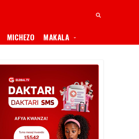
oggle Dropdown
Toggle Dropdown
MICHEZO
MAKALA