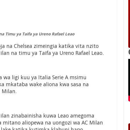
a Timu ya Taifa ya Ureno Rafael Leao
 na Chelsea zimeingia katika vita nzito
lan na timu ya Taifa ya Ureno Rafael Leao.
wa ligi kuu ya Italia Serie A msimu
ika mkataba wake aliona kwa sasa na
 Milan.
 Milan zinabainisha kuwa Leao amegoma
mitano aliopewa na uongozi wa AC Milan
 lake katika kutimka klabuni hapo.