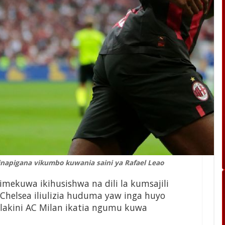
inapigana vikumbo kuwania saini ya Rafael Leao
mekuwa ikihusishwa na dili la kumsajili
Chelsea iliulizia huduma yaw inga huyo
i lakini AC Milan ikatia ngumu kuwa