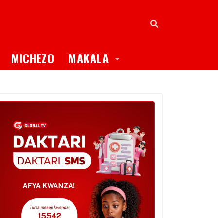
oggle Dropdown
Toggle Dropdown
MICHEZO
MAKALA