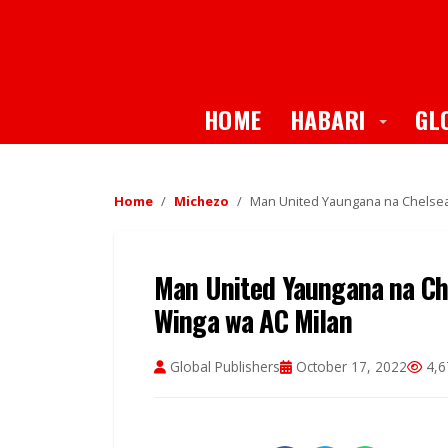
Toggle
HOME
HABARI
GL
Home
Michezo
Man United Yaungana na Chelsea k
Man United Yaungana na Che
Winga wa AC Milan
Global Publishers
October 17, 2022
4,6