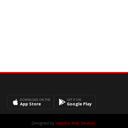
DOWNLOAD ON THE
GET IT ON
App Store
Google Play
Designed by
Yatosha Web Services