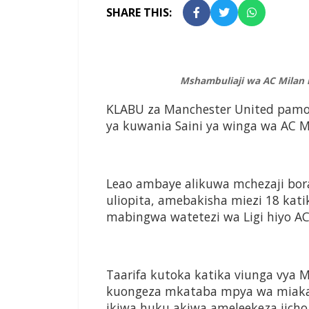
SHARE THIS:
Mshambuliaji wa AC Milan n
KLABU za Manchester United pamoja
ya kuwania Saini ya winga wa AC Mi
Leao ambaye alikuwa mchezaji bora 
uliopita, amebakisha miezi 18 kat
mabingwa watetezi wa Ligi hiyo AC
Taarifa kutoka katika viunga vya
kuongeza mkataba mpya wa miaka 
ikiwa huku akiwa ameleekeza jicho