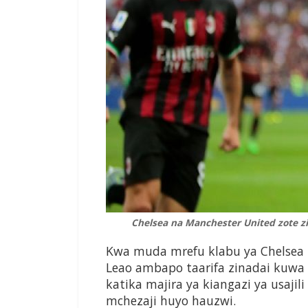
Chelsea na Manchester United zote z
Kwa muda mrefu klabu ya Chelsea i
Leao ambapo taarifa zinadai kuwa 
katika majira ya kiangazi ya usajil
mchezaji huyo hauzwi.