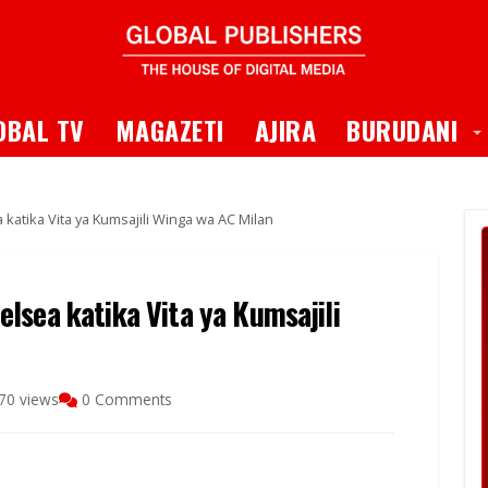
 Dropdown
T
OBAL TV
MAGAZETI
AJIRA
BURUDANI
atika Vita ya Kumsajili Winga wa AC Milan
lsea katika Vita ya Kumsajili
70 views
0 Comments