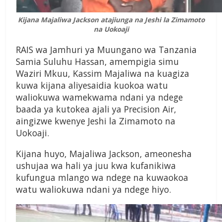
Kijana Majaliwa Jackson atajiunga na Jeshi la Zimamoto
na Uokoaji
RAIS wa Jamhuri ya Muungano wa Tanzania
Samia Suluhu Hassan, amempigia simu
Waziri Mkuu, Kassim Majaliwa na kuagiza
kuwa kijana aliyesaidia kuokoa watu
waliokuwa wamekwama ndani ya ndege
baada ya kutokea ajali ya Precision Air,
aingizwe kwenye Jeshi la Zimamoto na
Uokoaji.
Kijana huyo, Majaliwa Jackson, ameonesha
ushujaa wa hali ya juu kwa kufanikiwa
kufungua mlango wa ndege na kuwaokoa
watu waliokuwa ndani ya ndege hiyo.