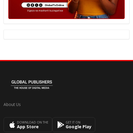
About Us
DOWNLOAD ON THE
GET IT ON
App Store
Google Play