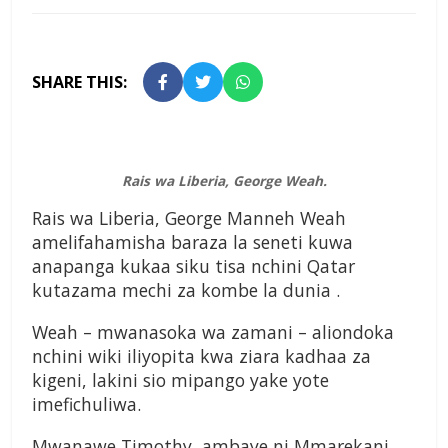
SHARE THIS:
Rais wa Liberia, George Weah.
Rais wa Liberia,
George Manneh Weah
amelifahamisha baraza la seneti kuwa
anapanga kukaa siku tisa nchini Qatar
kutazama mechi za kombe la dunia .
Weah – mwanasoka wa zamani – aliondoka
nchini wiki iliyopita kwa ziara kadhaa za
kigeni, lakini sio mipango yake yote
imefichuliwa.
Mwanawe Timothy, ambaye ni Mmarekani,