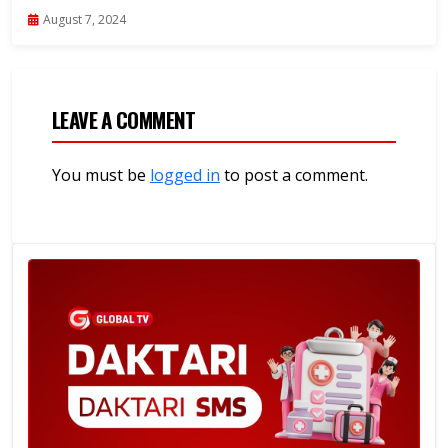
Wakati Yupo Hai – Video
August 7, 2024
LEAVE A COMMENT
You must be
logged in
to post a comment.