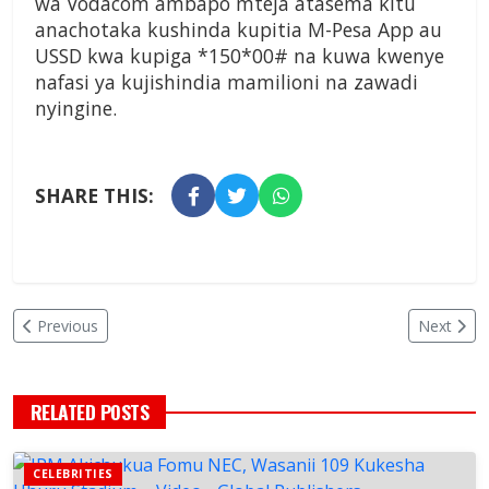
wa Vodacom ambapo mteja atasema kitu
anachotaka kushinda kupitia M-Pesa App au
USSD kwa kupiga *150*00# na kuwa kwenye
nafasi ya kujishindia mamilioni na zawadi
nyingine.
SHARE THIS:
Previous
Next
RELATED POSTS
CELEBRITIES