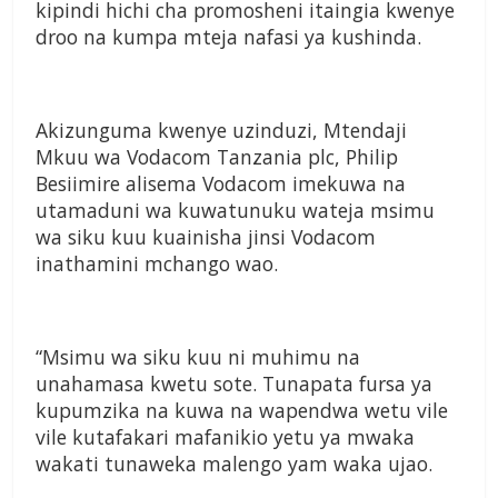
kipindi hichi cha promosheni itaingia kwenye
droo na kumpa mteja nafasi ya kushinda.
Akizunguma kwenye uzinduzi, Mtendaji
Mkuu wa Vodacom Tanzania plc, Philip
Besiimire alisema Vodacom imekuwa na
utamaduni wa kuwatunuku wateja msimu
wa siku kuu kuainisha jinsi Vodacom
inathamini mchango wao.
“Msimu wa siku kuu ni muhimu na
unahamasa kwetu sote. Tunapata fursa ya
kupumzika na kuwa na wapendwa wetu vile
vile kutafakari mafanikio yetu ya mwaka
wakati tunaweka malengo yam waka ujao.