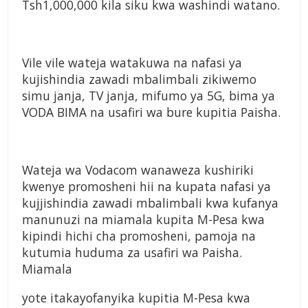
Tsh1,000,000 kila siku kwa washindi watano.
Vile vile wateja watakuwa na nafasi ya
kujishindia zawadi mbalimbali zikiwemo
simu janja, TV janja, mifumo ya 5G, bima ya
VODA BIMA na usafiri wa bure kupitia Paisha.
Wateja wa Vodacom wanaweza kushiriki
kwenye promosheni hii na kupata nafasi ya
kujjishindia zawadi mbalimbali kwa kufanya
manunuzi na miamala kupita M-Pesa kwa
kipindi hichi cha promosheni, pamoja na
kutumia huduma za usafiri wa Paisha.
Miamala
yote itakayofanyika kupitia M-Pesa kwa