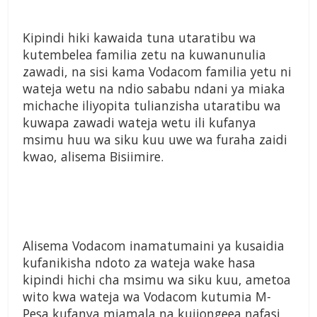
Kipindi hiki kawaida tuna utaratibu wa
kutembelea familia zetu na kuwanunulia
zawadi, na sisi kama Vodacom familia yetu ni
wateja wetu na ndio sababu ndani ya miaka
michache iliyopita tulianzisha utaratibu wa
kuwapa zawadi wateja wetu ili kufanya
msimu huu wa siku kuu uwe wa furaha zaidi
kwao, alisema Bisiimire.
Alisema Vodacom inamatumaini ya kusaidia
kufanikisha ndoto za wateja wake hasa
kipindi hichi cha msimu wa siku kuu, ametoa
wito kwa wateja wa Vodacom kutumia M-
Pesa kufanya miamala na kujiongeea nafasi