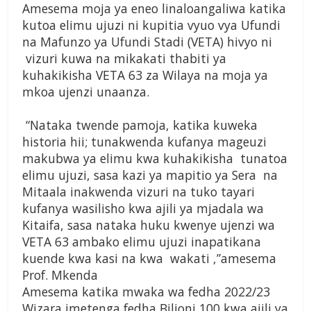
Amesema moja ya eneo linaloangaliwa katika
kutoa elimu ujuzi ni kupitia vyuo vya Ufundi
na Mafunzo ya Ufundi Stadi (VETA) hivyo ni
vizuri kuwa na mikakati thabiti ya
kuhakikisha VETA 63 za Wilaya na moja ya
mkoa ujenzi unaanza.
“Nataka twende pamoja, katika kuweka
historia hii; tunakwenda kufanya mageuzi
makubwa ya elimu kwa kuhakikisha tunatoa
elimu ujuzi, sasa kazi ya mapitio ya Sera na
Mitaala inakwenda vizuri na tuko tayari
kufanya wasilisho kwa ajili ya mjadala wa
Kitaifa, sasa nataka huku kwenye ujenzi wa
VETA 63 ambako elimu ujuzi inapatikana
kuende kwa kasi na kwa wakati ,”amesema
Prof. Mkenda
Amesema katika mwaka wa fedha 2022/23
Wizara imetenga fedha Bilioni 100 kwa ajili ya