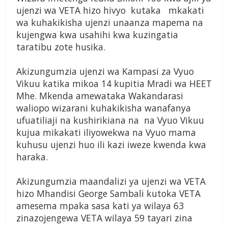
ujenzi wa VETA hizo hivyo kutaka mkakati
wa kuhakikisha ujenzi unaanza mapema na
kujengwa kwa usahihi kwa kuzingatia
taratibu zote husika.
Akizungumzia ujenzi wa Kampasi za Vyuo
Vikuu katika mikoa 14 kupitia Mradi wa HEET
Mhe. Mkenda amewataka Wakandarasi
waliopo wizarani kuhakikisha wanafanya
ufuatiliaji na kushirikiana na na Vyuo Vikuu
kujua mikakati iliyowekwa na Vyuo mama
kuhusu ujenzi huo ili kazi iweze kwenda kwa
haraka.
Akizungumzia maandalizi ya ujenzi wa VETA
hizo Mhandisi George Sambali kutoka VETA
amesema mpaka sasa kati ya wilaya 63
zinazojengewa VETA wilaya 59 tayari zina