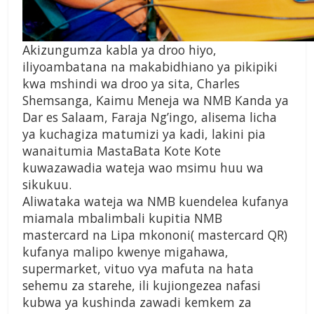
Akizungumza kabla ya droo hiyo,
iliyoambatana na makabidhiano ya pikipiki
kwa mshindi wa droo ya sita, Charles
Shemsanga, Kaimu Meneja wa NMB Kanda ya
Dar es Salaam, Faraja Ng’ingo, alisema licha
ya kuchagiza matumizi ya kadi, lakini pia
wanaitumia MastaBata Kote Kote
kuwazawadia wateja wao msimu huu wa
sikukuu.
Aliwataka wateja wa NMB kuendelea kufanya
miamala mbalimbali kupitia NMB
mastercard na Lipa mkononi( mastercard QR)
kufanya malipo kwenye migahawa,
supermarket, vituo vya mafuta na hata
sehemu za starehe, ili kujiongezea nafasi
kubwa ya kushinda zawadi kemkem za