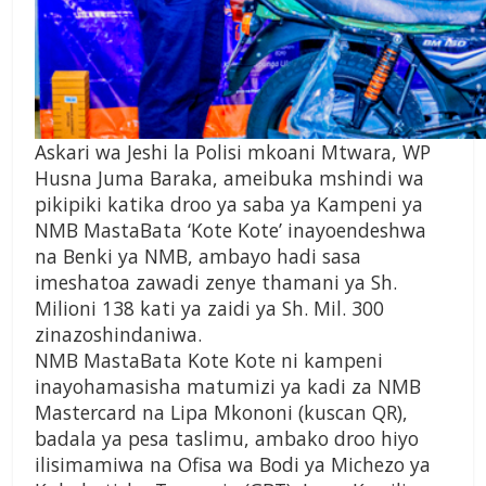
Askari wa Jeshi la Polisi mkoani Mtwara, WP
Husna Juma Baraka, ameibuka mshindi wa
pikipiki katika droo ya saba ya Kampeni ya
NMB MastaBata ‘Kote Kote’ inayoendeshwa
na Benki ya NMB, ambayo hadi sasa
imeshatoa zawadi zenye thamani ya Sh.
Milioni 138 kati ya zaidi ya Sh. Mil. 300
zinazoshindaniwa.
NMB MastaBata Kote Kote ni kampeni
inayohamasisha matumizi ya kadi za NMB
Mastercard na Lipa Mkononi (kuscan QR),
badala ya pesa taslimu, ambako droo hiyo
ilisimamiwa na Ofisa wa Bodi ya Michezo ya