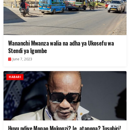
Wananchi Mwanza walia na adha ya Ukosefu wa
Stendi ya Igombe
June 7, 2023
HABARI
Huyu ndiye Mopao Mokonzi? Je, atapona? Tusubiri!