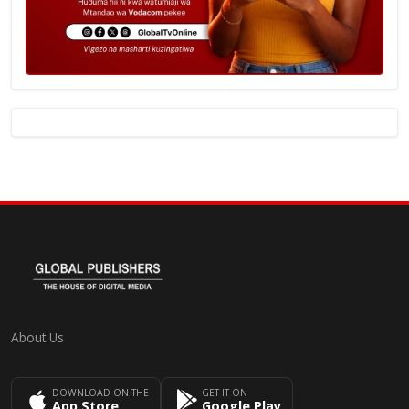
About Us
DOWNLOAD ON THE
GET IT ON
App Store
Google Play