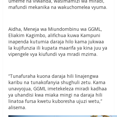
umeme na viwanda, wasimamizi wa miradi,
mafundi mekanika na wakuchomelea vyuma.
Aidha, Meneja wa Miundombinu wa GGML,
Eliakim Kagimbo, alifichua kuwa Kampuni
inapenda kutumia daraja hilo kama jukwaa
la kujifunzia ili kupata maarifa ya kina juu ya
vipengele vya kiufundi vya mradi mzima.
“Tunafuraha kuona daraja hili linajengwa
karibu na tunakofanyia shughuli zetu. Kama
unavyojua, GGML imetekeleza miradi kadhaa
ya uhandisi kwa miaka mingi na daraja hili
linatoa fursa kwetu kuboresha ujuzi wetu,”
alisema.