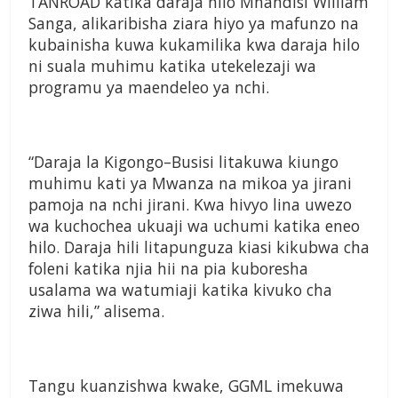
TANROAD katika daraja hilo Mhandisi William
Sanga, alikaribisha ziara hiyo ya mafunzo na
kubainisha kuwa kukamilika kwa daraja hilo
ni suala muhimu katika utekelezaji wa
programu ya maendeleo ya nchi.
“Daraja la Kigongo–Busisi litakuwa kiungo
muhimu kati ya Mwanza na mikoa ya jirani
pamoja na nchi jirani. Kwa hivyo lina uwezo
wa kuchochea ukuaji wa uchumi katika eneo
hilo. Daraja hili litapunguza kiasi kikubwa cha
foleni katika njia hii na pia kuboresha
usalama wa watumiaji katika kivuko cha
ziwa hili,” alisema.
Tangu kuanzishwa kwake, GGML imekuwa