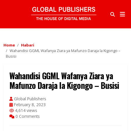
Home
Habari
Wahandisi GGML Wafanya Ziara ya Mafunzo Daraja la Kigongo –
Busisi
Wahandisi GGML Wafanya Ziara ya
Mafunzo Daraja la Kigongo – Busisi
Global Publishers
February 8, 2023
4,614 views
0 Comments