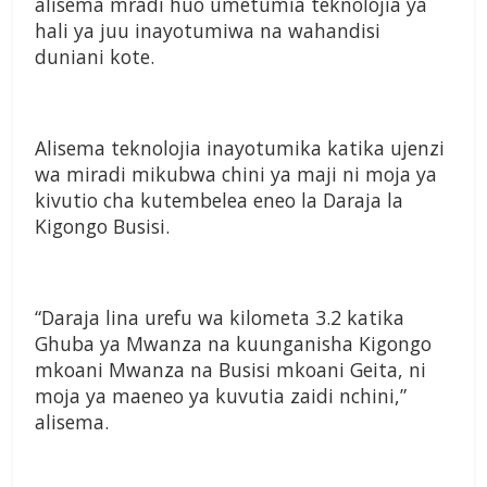
alisema mradi huo umetumia teknolojia ya
hali ya juu inayotumiwa na wahandisi
duniani kote.
Alisema teknolojia inayotumika katika ujenzi
wa miradi mikubwa chini ya maji ni moja ya
kivutio cha kutembelea eneo la Daraja la
Kigongo Busisi.
“Daraja lina urefu wa kilometa 3.2 katika
Ghuba ya Mwanza na kuunganisha Kigongo
mkoani Mwanza na Busisi mkoani Geita, ni
moja ya maeneo ya kuvutia zaidi nchini,”
alisema.