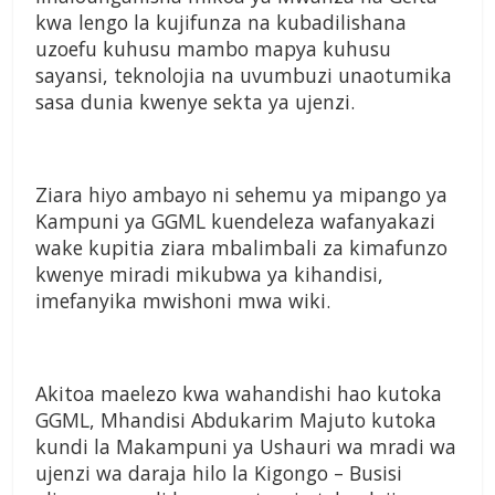
kwa lengo la kujifunza na kubadilishana
uzoefu kuhusu mambo mapya kuhusu
sayansi, teknolojia na uvumbuzi unaotumika
sasa dunia kwenye sekta ya ujenzi.
Ziara hiyo ambayo ni sehemu ya mipango ya
Kampuni ya GGML kuendeleza wafanyakazi
wake kupitia ziara mbalimbali za kimafunzo
kwenye miradi mikubwa ya kihandisi,
imefanyika mwishoni mwa wiki.
Akitoa maelezo kwa wahandishi hao kutoka
GGML, Mhandisi Abdukarim Majuto kutoka
kundi la Makampuni ya Ushauri wa mradi wa
ujenzi wa daraja hilo la Kigongo – Busisi