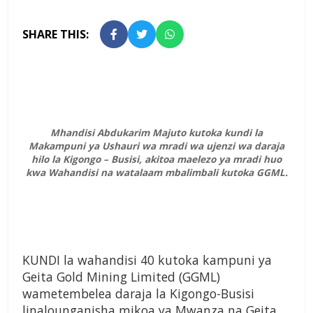
SHARE THIS:
Mhandisi Abdukarim Majuto kutoka kundi la
Makampuni ya Ushauri wa mradi wa ujenzi wa daraja
hilo la Kigongo – Busisi, akitoa maelezo ya mradi huo
kwa Wahandisi na watalaam mbalimbali kutoka GGML.
KUNDI la wahandisi 40 kutoka kampuni ya
Geita Gold Mining Limited (GGML)
wametembelea daraja la Kigongo-Busisi
linalounganisha mikoa ya Mwanza na Geita