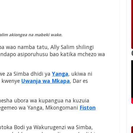
Salim akiongea na mabeki wake.
a wao namba tatu, Ally Salim shilingi
endapo asiporuhusu bao katika mchezo wa
gwe za Simba dhidi ya
Yanga
, ukiwa ni
a kwenye
Uwanja wa Mkapa
, Dar es
onesha ubora wa kupangua na kuzuia
 tegemeo wa Yanga, Mkongomani
Fiston
utoka Bodi ya Wakurugenzi wa Simba,