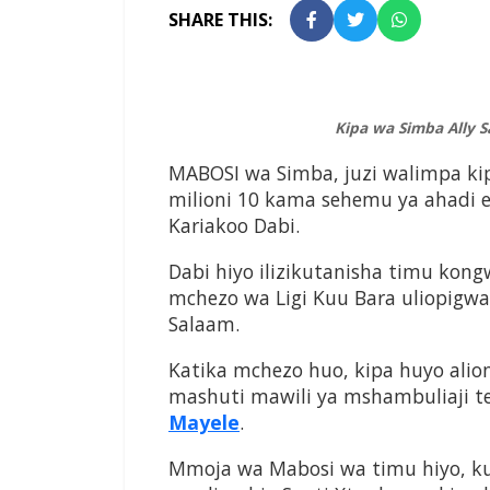
SHARE THIS:
Kipa wa Simba Ally 
MABOSI wa Simba, juzi walimpa kip
milioni 10 kama sehemu ya ahadi 
Kariakoo Dabi.
Dabi hiyo ilizikutanisha timu kon
mchezo wa Ligi Kuu Bara uliopigw
Salaam.
Katika mchezo huo, kipa huyo ali
mashuti mawili ya mshambuliaji
Mayele
.
Mmoja wa Mabosi wa timu hiyo, k