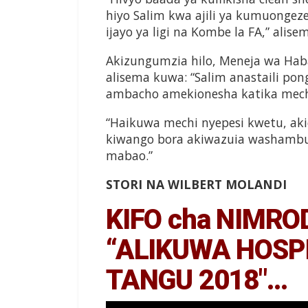
hiyo Salim kwa ajili ya kumuonge
ijayo ya ligi na Kombe la FA,” alise
Akizungumzia hilo, Meneja wa Hab
alisema kuwa: “Salim anastaili po
ambacho amekionesha katika mec
“Haikuwa mechi nyepesi kwetu, ak
kiwango bora akiwazuia washambu
mabao.”
STORI NA WILBERT MOLANDI
KIFO cha NIMRO
“ALIKUWA HOSP
TANGU 2018″…