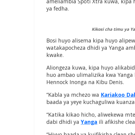
ameliambia Spoti Xtra kuwa, kipa 
ya fedha.
Kikosi cha timu ya Ya
Bosi huyo alisema kipa huyo alipewa 
watakapocheza dhidi ya Yanga amb
kwake.
Aliongeza kuwa, kipa huyo alikab
huo ambao ulimalizika kwa Yanga
Hennock Inonga na Kibu Denis.
“Kabla ya mchezo wa
Kariakoo Da
baada ya yeye kuchaguliwa kuanza 
“Katika kikao hicho, aliwekewa m
dabi dhidi ya
Yanga
ili afikishe cle
“Hivyo baada ya kuifikisha clean s