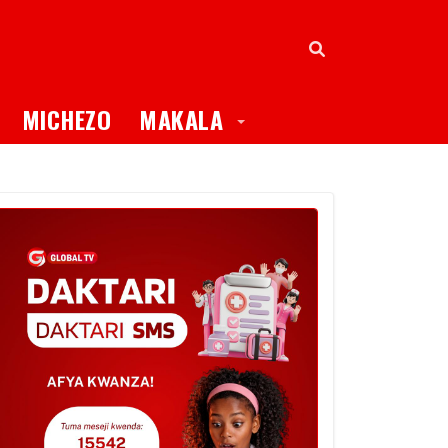
oggle Dropdown
Toggle Dropdown
MICHEZO
MAKALA