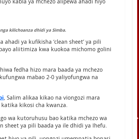
huyo kabla ya mchezo alipewa ahadi hiyo
nga kilichoanza dhidi ya Simba.
ahadi ya kufikisha ‘clean sheet’ ya pili
ayo aliitimiza kwa kuokoa michomo golini
idhiwa fedha hizo mara baada ya mchezo
 kufungwa mabao 2-0 yaliyofungwa na
bi
, Salim alikaa kikao na viongozi mara
katika kikosi cha kwanza.
tego wa kutoruhusu bao katika mchezo wa
an sheet ya pili baada ya ile dhidi ya Ihefu.
heet hiyo ya pili, uongozi umempatia bonasi