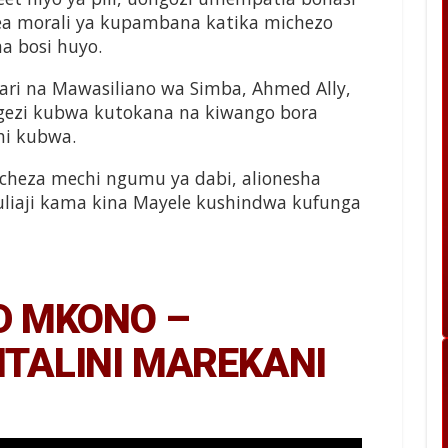
zea morali ya kupambana katika michezo
ma bosi huyo.
ari na Mawasiliano wa Simba, Ahmed Ally,
ngezi kubwa kutokana na kiwango bora
hi kubwa.
icheza mechi ngumu ya dabi, alionesha
liaji kama kina Mayele kushindwa kufunga
D MKONO –
ITALINI MAREKANI