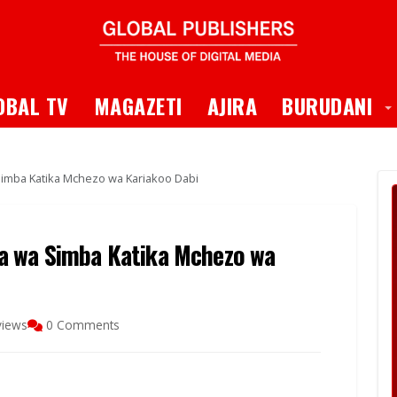
 Dropdown
T
OBAL TV
MAGAZETI
AJIRA
BURUDANI
Simba Katika Mchezo wa Kariakoo Dabi
a wa Simba Katika Mchezo wa
views
0 Comments