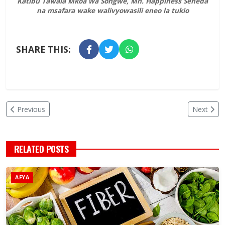
Katibu Tawala Mkoa wa Songwe, Mh. Happiness Seneda
na msafara wake walivyowasili eneo la tukio
SHARE THIS:
Previous
Next
RELATED POSTS
AFYA