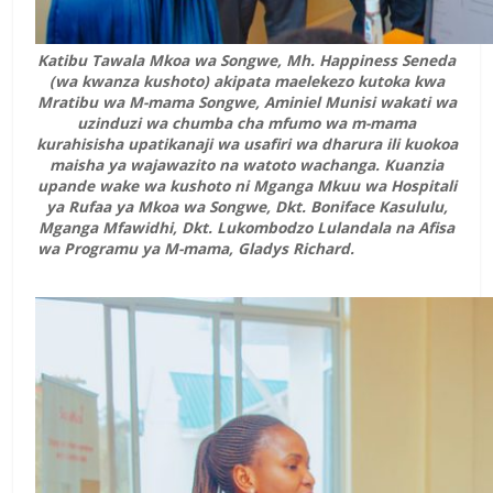
Katibu Tawala Mkoa wa Songwe, Mh. Happiness Seneda
(wa kwanza kushoto) akipata maelekezo kutoka kwa
Mratibu wa M-mama Songwe, Aminiel Munisi wakati wa
uzinduzi wa chumba cha mfumo wa m-mama
kurahisisha upatikanaji wa usafiri wa dharura ili kuokoa
maisha ya wajawazito na watoto wachanga. Kuanzia
upande wake wa kushoto ni Mganga Mkuu wa Hospitali
ya Rufaa ya Mkoa wa Songwe, Dkt. Boniface Kasululu,
Mganga Mfawidhi, Dkt. Lukombodzo Lulandala na Afisa
wa Programu ya M-mama, Gladys Richard.