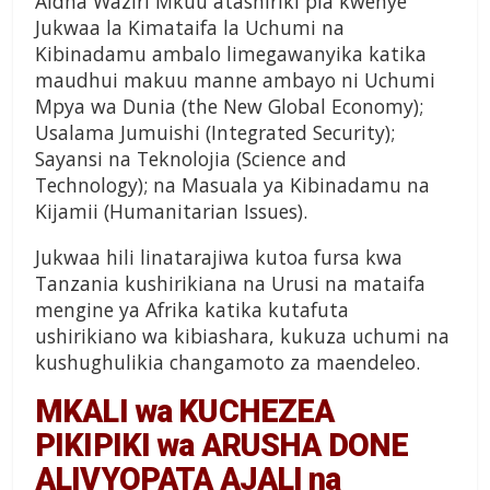
Aidha Waziri Mkuu atashiriki pia kwenye
Jukwaa la Kimataifa la Uchumi na
Kibinadamu ambalo limegawanyika katika
maudhui makuu manne ambayo ni Uchumi
Mpya wa Dunia (the New Global Economy);
Usalama Jumuishi (Integrated Security);
Sayansi na Teknolojia (Science and
Technology); na Masuala ya Kibinadamu na
Kijamii (Humanitarian Issues).
Jukwaa hili linatarajiwa kutoa fursa kwa
Tanzania kushirikiana na Urusi na mataifa
mengine ya Afrika katika kutafuta
ushirikiano wa kibiashara, kukuza uchumi na
kushughulikia changamoto za maendeleo.
MKALI wa KUCHEZEA
PIKIPIKI wa ARUSHA DONE
ALIVYOPATA AJALI na