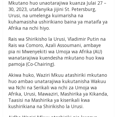
Mkutano huo unaotarajiwa kuanza Julai 27 –
30, 2023, utafanyika jijini St. Petersburg,
Urusi, na umelenga kuimarisha na
kuhamasisha ushirikiano baina ya mataifa ya
Afrika na nchi hiyo.
Rais wa Shirikisho la Urusi, Vladimir Putin na
Rais wa Comoro, Azali Assoumani, ambaye
pia ni Mwenyekiti wa Umoja wa Afrika (AU)
wanatarajiwa kuendesha mkutano huo kwa
pamoja (Co-Chairing).
Akiwa huko, Waziri Mkuu atashiriki mkutano
huo ambao unatarajiwa kukutanisha Wakuu
wa Nchi na Serikali wa nchi za Umoja wa
Afrika, Urusi, Mawaziri, Mashirika ya Kikanda,
Taasisi na Mashirika ya kiserikali kwa
kushirikiana na Shirikisho la Urusi.