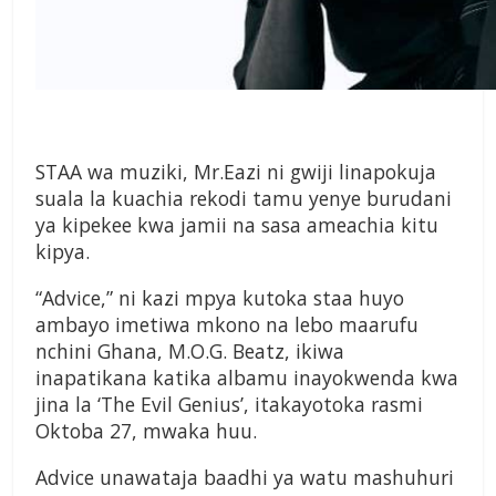
STAA wa muziki, Mr.Eazi ni gwiji linapokuja
suala la kuachia rekodi tamu yenye burudani
ya kipekee kwa jamii na sasa ameachia kitu
kipya.
“Advice,” ni kazi mpya kutoka staa huyo
ambayo imetiwa mkono na lebo maarufu
nchini Ghana, M.O.G. Beatz, ikiwa
inapatikana katika albamu inayokwenda kwa
jina la ‘The Evil Genius’, itakayotoka rasmi
Oktoba 27, mwaka huu.
Advice unawataja baadhi ya watu mashuhuri