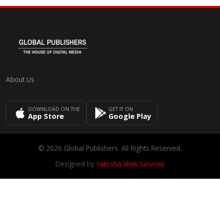
About Us
DOWNLOAD ON THE
GET IT ON
App Store
Google Play
© 2026 Global Publishers. All Rights Reserved.
Designed by
Yatosha Web Services