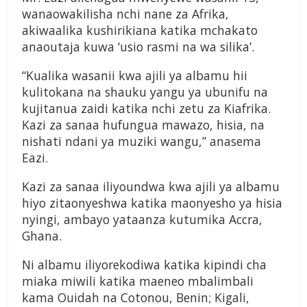
wanaowakilisha nchi nane za Afrika,
akiwaalika kushirikiana katika mchakato
anaoutaja kuwa ‘usio rasmi na wa silika’.
“Kualika wasanii kwa ajili ya albamu hii
kulitokana na shauku yangu ya ubunifu na
kujitanua zaidi katika nchi zetu za Kiafrika.
Kazi za sanaa hufungua mawazo, hisia, na
nishati ndani ya muziki wangu,” anasema
Eazi.
Kazi za sanaa iliyoundwa kwa ajili ya albamu
hiyo zitaonyeshwa katika maonyesho ya hisia
nyingi, ambayo yataanza kutumika Accra,
Ghana.
Ni albamu iliyorekodiwa katika kipindi cha
miaka miwili katika maeneo mbalimbali
kama Ouidah na Cotonou, Benin; Kigali,