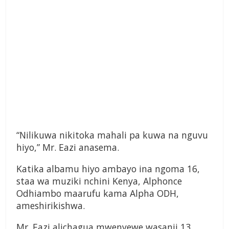
“Nilikuwa nikitoka mahali pa kuwa na nguvu
hiyo,” Mr. Eazi anasema.
Katika albamu hiyo ambayo ina ngoma 16,
staa wa muziki nchini Kenya, Alphonce
Odhiambo maarufu kama Alpha ODH,
ameshirikishwa.
Mr. Eazi alichagua mwenyewe wasanii 13,