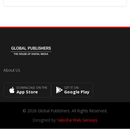
About Us
DOWNLOAD ON THE
GET IT ON
App Store
Google Play
© 2026 Global Publishers. All Rights Reserved.
Designed by
Yatosha Web Services