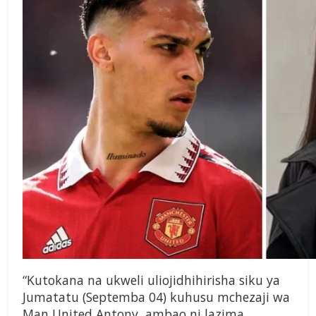
“Kutokana na ukweli uliojidhihirisha siku ya
Jumatatu (Septemba 04) kuhusu mchezaji wa
Man United Antony, ambao ni lazima