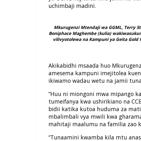
uchimbaji madini.
Mkurugenzi Mtendaji wa GGML, Terry Str
Boniphace Maghembe (kulia) wakiwasukum
vilivyotolewa na Kampuni ya Geita Gold M
Akikabidhi msaada huo Mkurugenzi
amesema kampuni imejitolea kuen
ikiwamo wadau wetu na jamii tuna
“Huu ni miongoni mwa mipango k
tumeifanya kwa ushirikiano na CC
bidii katika kutoa huduma za mati
mbalimbali vya mwili kwa gharam
mahitaji maalumu na familia zao 
“Tunaamini kwamba kila mtu anasta