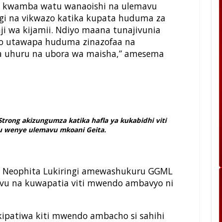
a kwamba watu wanaoishi na ulemavu
gi na vikwazo katika kupata huduma za
aji wa kijamii. Ndiyo maana tunajivunia
 utawapa huduma zinazofaa na
ha uhuru na ubora wa maisha,” amesema
rong akizungumza katika hafla ya kukabidhi viti
 wenye ulemavu mkoani Geita.
. Neophita Lukiringi amewashukuru GGML
avu na kuwapatia viti mwendo ambavyo ni
patiwa kiti mwendo ambacho si sahihi