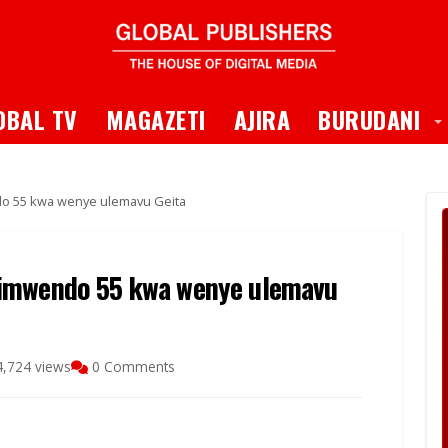
 Dropdown
T
OBAL TV
MAGAZETI
AJIRA
BURUDANI
o 55 kwa wenye ulemavu Geita
timwendo 55 kwa wenye ulemavu
,724 views
0 Comments