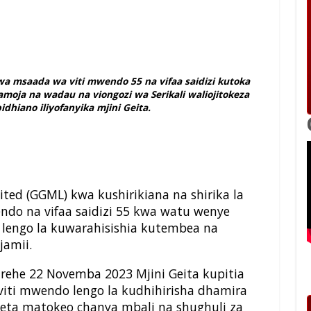
a msaada wa viti mwendo 55 na vifaa saidizi kutoka
oja na wadau na viongozi wa Serikali waliojitokeza
idhiano iliyofanyika mjini Geita.
ted (GGML) kwa kushirikiana na shirika la
do na vifaa saidizi 55 kwa watu wenye
lengo la kuwarahisishia kutembea na
jamii.
ehe 22 Novemba 2023 Mjini Geita kupitia
ti mwendo lengo la kudhihirisha dhamira
leta matokeo chanya mbali na shughuli za