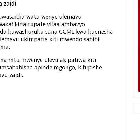
 zaidi.
kuwasaidia watu wenye ulemavu
kafikiria tupate vifaa ambavyo
penda kuwashuruku sana GGML kwa kuonesha
emavu ukimpatia kiti mwendo sahihi
ema.
ma mtu mwenye ulevu akipatiwa kiti
umsababisha apinde mgongo, kifupishe
vu zaidi.