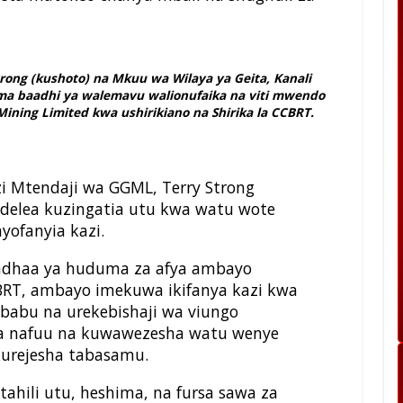
ong (kushoto) na Mkuu wa Wilaya ya Geita, Kanali
a baadhi ya walemavu walionufaika na viti mwendo
ining Limited kwa ushirikiano na Shirika la CCBRT.
 Mtendaji wa GGML, Terry Strong
delea kuzingatia utu kwa watu wote
yofanyia kazi.
adhaa ya huduma za afya ambayo
BRT, ambayo imekuwa ikifanya kazi kwa
babu na urekebishaji wa viungo
a nafuu na kuwawezesha watu wenye
kurejesha tabasamu.
hili utu, heshima, na fursa sawa za