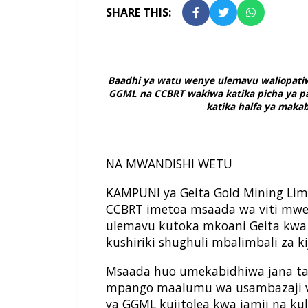
SHARE THIS:
Baadhi ya watu wenye ulemavu waliopatiw
GGML na CCBRT wakiwa katika picha ya pam
katika halfa ya makab
NA MWANDISHI WETU
KAMPUNI ya Geita Gold Mining Limi
CCBRT imetoa msaada wa viti mwen
ulemavu kutoka mkoani Geita kwa 
kushiriki shughuli mbalimbali za ki
Msaada huo umekabidhiwa jana tar
mpango maalumu wa usambazaji vi
ya GGML kujitolea kwa jamii na ku