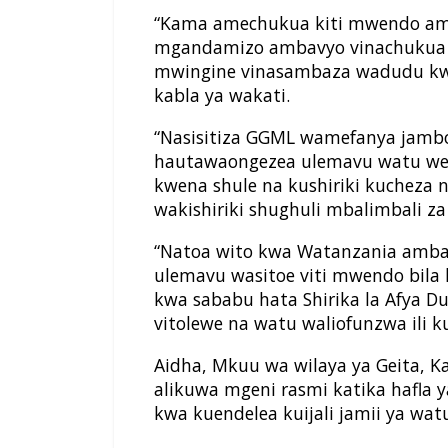
“Kama amechukua kiti mwendo amb
mgandamizo ambavyo vinachukua 
mwingine vinasambaza wadudu k
kabla ya wakati.
“Nasisitiza GGML wamefanya jamb
hautawaongezea ulemavu watu wen
kwena shule na kushiriki kucheza
wakishiriki shughuli mbalimbali za 
“Natoa wito kwa Watanzania amba
ulemavu wasitoe viti mwendo bila
kwa sababu hata Shirika la Afya Du
vitolewe na watu waliofunzwa ili 
Aidha, Mkuu wa wilaya ya Geita, 
alikuwa mgeni rasmi katika hafla
kwa kuendelea kuijali jamii ya w