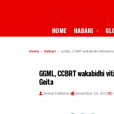
Toggle
HOME
HABARI
GL
Home
Habari
GGML, CCBRT wakabidhi vitimwend
GGML, CCBRT wakabidhi vi
Geita
Global Publishers
November 24, 2023
4