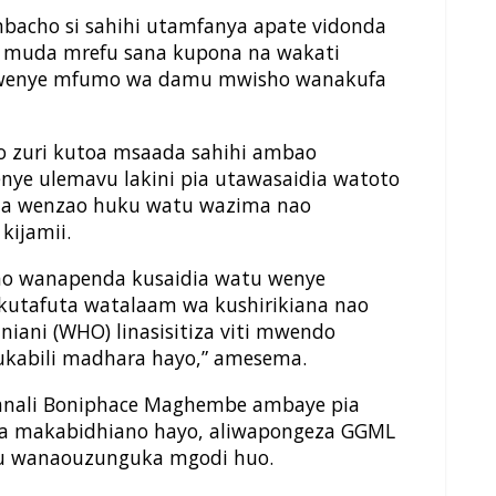
acho si sahihi utamfanya apate vidonda
muda mrefu sana kupona na wakati
wenye mfumo wa damu mwisho wanakufa
o zuri kutoa msaada sahihi ambao
ye ulemavu lakini pia utawasaidia watoto
 na wenzao huku watu wazima nao
kijamii.
o wanapenda kusaidia watu wenye
 kutafuta watalaam wa kushirikiana nao
niani (WHO) linasisitiza viti mwendo
kukabili madhara hayo,” amesema.
Kanali Boniphace Maghembe ambaye pia
 ya makabidhiano hayo, aliwapongeza GGML
atu wanaouzunguka mgodi huo.