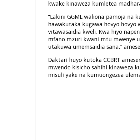
kwake kinaweza kumletea madhara
“Lakini GGML waliona pamoja na 
hawakutaka kugawa hovyo hovyo wa
vitawasaidia kweli. Kwa hiyo na
mfano mzuri kwani mtu mwenye ul
utakuwa umemsaidia sana,” ames
Daktari huyo kutoka CCBRT amese
mwendo kisicho sahihi kinaweza k
misuli yake na kumuongezea ulema