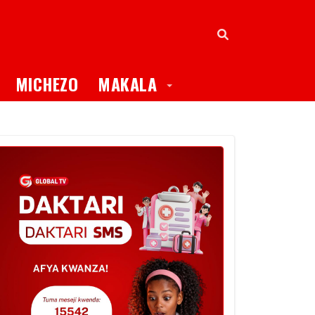
oggle Dropdown
Toggle Dropdown
MICHEZO
MAKALA