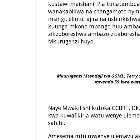
kustawi maishani. Pia tunatambu
wanakabiliwa na changamoto nyin
msingi, elimu, ajira na ushirikishw
kuunga mkono mpango huu ambao
zilizoboreshwa ambazo zitabores
Mkurugenzi huyo.
Mkurugenzi Mtendaji wa GGML, Terry St
mwendo 55 kwa watu
Naye Mwakilishi kutoka CCBRT, Dk
kwa kuwafikiria watu wenye ulem
sahihi.
Amesema mtu mwenye ulemavu aki