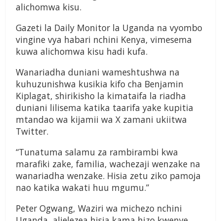
alichomwa kisu.
Gazeti la Daily Monitor la Uganda na vyombo
vingine vya habari nchini Kenya, vimesema
kuwa alichomwa kisu hadi kufa.
Wanariadha duniani wameshtushwa na
kuhuzunishwa kusikia kifo cha Benjamin
Kiplagat, shirikisho la kimataifa la riadha
duniani lilisema katika taarifa yake kupitia
mtandao wa kijamii wa X zamani ukiitwa
Twitter.
“Tunatuma salamu za rambirambi kwa
marafiki zake, familia, wachezaji wenzake na
wanariadha wenzake. Hisia zetu ziko pamoja
nao katika wakati huu mgumu.”
Peter Ogwang, Waziri wa michezo nchini
Uganda, alielezea hisia kama hizo kwenye