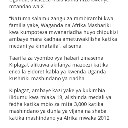
mtandao wa X.
“Natuma salamu zangu za rambirambi kwa
familia yake, Waganda na Afrika Mashariki
kwa kumpoteza mwanariadha huyo chipukizi
ambaye mara kadhaa ametuwakilisha katika
medani ya kimataifa”, alisema.
Taarifa za vyombo vya habari zinasema
Kiplagat alikuwa akifanya mazoezi katika
eneo la Eldoret kabla ya kwenda Uganda
kushiriki mashindano ya riadha.
Kiplagat, ambaye kazi yake ya kukimbia
ilidumu kwa miaka 18, alishinda medali ya
fedha katika mbio za mita 3,000 katika
mashindano ya dunia ya vijana na shaba
katika mashindano ya Afrika mwaka 2012.