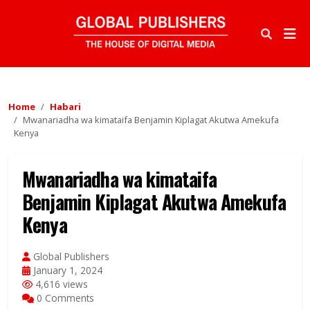
Home
Habari
Mwanariadha wa kimataifa Benjamin Kiplagat Akutwa Amekufa
Kenya
Mwanariadha wa kimataifa
Benjamin Kiplagat Akutwa Amekufa
Kenya
Global Publishers
January 1, 2024
4,616 views
0 Comments