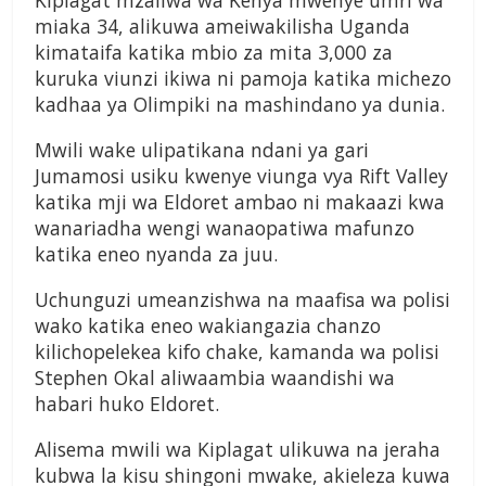
Kiplagat mzaliwa wa Kenya mwenye umri wa
miaka 34, alikuwa ameiwakilisha Uganda
kimataifa katika mbio za mita 3,000 za
kuruka viunzi ikiwa ni pamoja katika michezo
kadhaa ya Olimpiki na mashindano ya dunia.
Mwili wake ulipatikana ndani ya gari
Jumamosi usiku kwenye viunga vya Rift Valley
katika mji wa Eldoret ambao ni makaazi kwa
wanariadha wengi wanaopatiwa mafunzo
katika eneo nyanda za juu.
Uchunguzi umeanzishwa na maafisa wa polisi
wako katika eneo wakiangazia chanzo
kilichopelekea kifo chake, kamanda wa polisi
Stephen Okal aliwaambia waandishi wa
habari huko Eldoret.
Alisema mwili wa Kiplagat ulikuwa na jeraha
kubwa la kisu shingoni mwake, akieleza kuwa