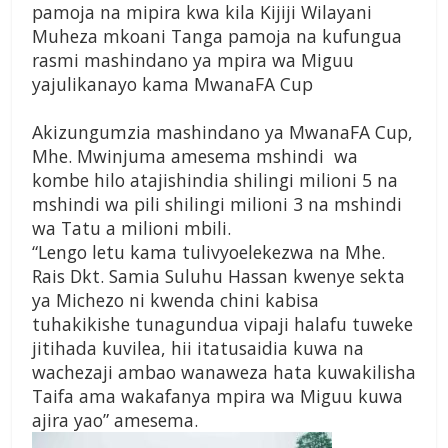
pamoja na mipira kwa kila Kijiji Wilayani
Muheza mkoani Tanga pamoja na kufungua
rasmi mashindano ya mpira wa Miguu
yajulikanayo kama MwanaFA Cup
Akizungumzia mashindano ya MwanaFA Cup,
Mhe. Mwinjuma amesema mshindi wa
kombe hilo atajishindia shilingi milioni 5 na
mshindi wa pili shilingi milioni 3 na mshindi
wa Tatu a milioni mbili.
“Lengo letu kama tulivyoelekezwa na Mhe.
Rais Dkt. Samia Suluhu Hassan kwenye sekta
ya Michezo ni kwenda chini kabisa
tuhakikishe tunagundua vipaji halafu tuweke
jitihada kuvilea, hii itatusaidia kuwa na
wachezaji ambao wanaweza hata kuwakilisha
Taifa ama wakafanya mpira wa Miguu kuwa
ajira yao” amesema.