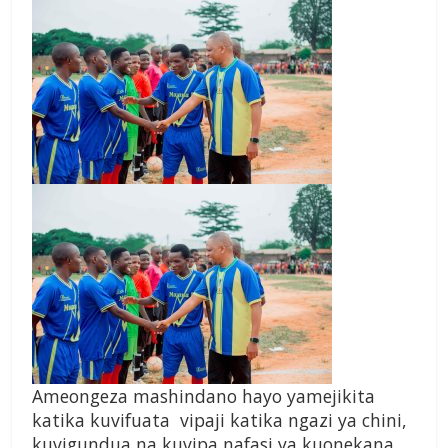
Ameongeza mashindano hayo yamejikita
katika kuvifuata vipaji katika ngazi ya chini,
kuvigundua na kuvipa nafasi ya kuonekana