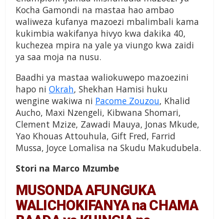
Kocha Gamondi na mastaa hao ambao
waliweza kufanya mazoezi mbalimbali kama
kukimbia wakifanya hivyo kwa dakika 40,
kuchezea mpira na yale ya viungo kwa zaidi
ya saa moja na nusu.
Baadhi ya mastaa waliokuwepo mazoezini
hapo ni
Okrah
, Shekhan Hamisi huku
wengine wakiwa ni
Pacome Zouzou
, Khalid
Aucho, Maxi Nzengeli, Kibwana Shomari,
Clement Mzize, Zawadi Mauya, Jonas Mkude,
Yao Khouas Attouhula, Gift Fred, Farrid
Mussa, Joyce Lomalisa na Skudu Makudubela.
Stori na Marco Mzumbe
MUSONDA AFUNGUKA
WALICHOKIFANYA na CHAMA