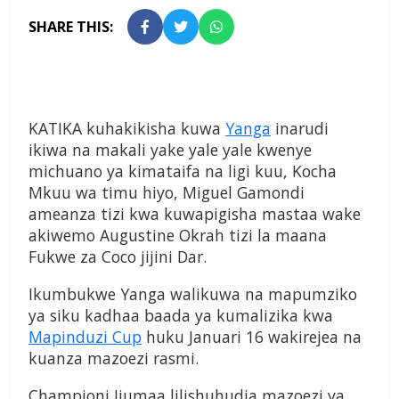
SHARE THIS:
KATIKA kuhakikisha kuwa
Yanga
inarudi
ikiwa na makali yake yale yale kwenye
michuano ya kimataifa na ligi kuu, Kocha
Mkuu wa timu hiyo, Miguel Gamondi
ameanza tizi kwa kuwapigisha mastaa wake
akiwemo Augustine Okrah tizi la maana
Fukwe za Coco jijini Dar.
Ikumbukwe Yanga walikuwa na mapumziko
ya siku kadhaa baada ya kumalizika kwa
Mapinduzi Cup
huku Januari 16 wakirejea na
kuanza mazoezi rasmi.
Championi Ijumaa lilishuhudia mazoezi ya