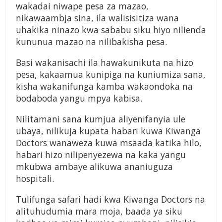
wakadai niwape pesa za mazao,
nikawaambja sina, ila walisisitiza wana
uhakika ninazo kwa sababu siku hiyo nilienda
kununua mazao na nilibakisha pesa.
Basi wakanisachi ila hawakunikuta na hizo
pesa, kakaamua kunipiga na kuniumiza sana,
kisha wakanifunga kamba wakaondoka na
bodaboda yangu mpya kabisa.
Nilitamani sana kumjua aliyenifanyia ule
ubaya, nilikuja kupata habari kuwa Kiwanga
Doctors wanaweza kuwa msaada katika hilo,
habari hizo nilipenyezewa na kaka yangu
mkubwa ambaye alikuwa ananiuguza
hospitali.
Tulifunga safari hadi kwa Kiwanga Doctors na
alituhudumia mara moja, baada ya siku