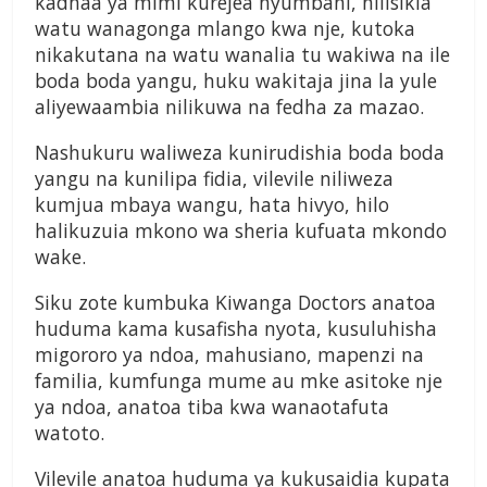
kadhaa ya mimi kurejea nyumbani, nilisikia
watu wanagonga mlango kwa nje, kutoka
nikakutana na watu wanalia tu wakiwa na ile
boda boda yangu, huku wakitaja jina la yule
aliyewaambia nilikuwa na fedha za mazao.
Nashukuru waliweza kunirudishia boda boda
yangu na kunilipa fidia, vilevile niliweza
kumjua mbaya wangu, hata hivyo, hilo
halikuzuia mkono wa sheria kufuata mkondo
wake.
Siku zote kumbuka Kiwanga Doctors anatoa
huduma kama kusafisha nyota, kusuluhisha
migororo ya ndoa, mahusiano, mapenzi na
familia, kumfunga mume au mke asitoke nje
ya ndoa, anatoa tiba kwa wanaotafuta
watoto.
Vilevile anatoa huduma ya kukusaidia kupata