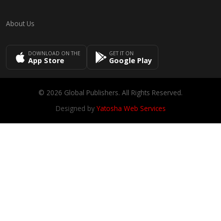
About Us
DOWNLOAD ON THE
GET IT ON
App Store
Google Play
© 2026 Global Publishers. All Rights Reserved.
Designed by
Yatosha Web Services