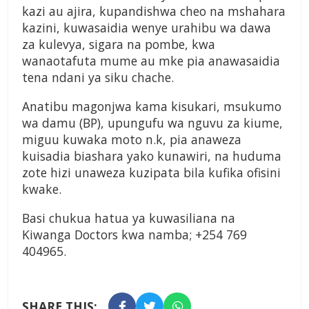
kazi au ajira, kupandishwa cheo na mshahara
kazini, kuwasaidia wenye urahibu wa dawa
za kulevya, sigara na pombe, kwa
wanaotafuta mume au mke pia anawasaidia
tena ndani ya siku chache.
Anatibu magonjwa kama kisukari, msukumo
wa damu (BP), upungufu wa nguvu za kiume,
miguu kuwaka moto n.k, pia anaweza
kuisadia biashara yako kunawiri, na huduma
zote hizi unaweza kuzipata bila kufika ofisini
kwake.
Basi chukua hatua ya kuwasiliana na
Kiwanga Doctors kwa namba; +254 769
404965.
SHARE THIS: