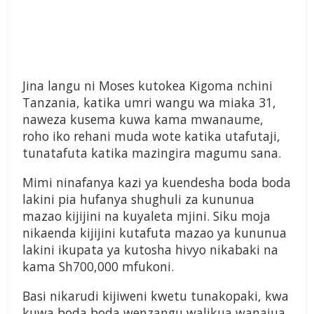
Jina langu ni Moses kutokea Kigoma nchini
Tanzania, katika umri wangu wa miaka 31,
naweza kusema kuwa kama mwanaume,
roho iko rehani muda wote katika utafutaji,
tunatafuta katika mazingira magumu sana.
Mimi ninafanya kazi ya kuendesha boda boda
lakini pia hufanya shughuli za kununua
mazao kijijini na kuyaleta mjini. Siku moja
nikaenda kijijini kutafuta mazao ya kununua
lakini ikupata ya kutosha hivyo nikabaki na
kama Sh700,000 mfukoni.
Basi nikarudi kijiweni kwetu tunakopaki, kwa
kuwa boda boda wenzangu walikua wanajua