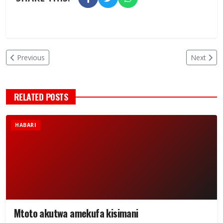
Previous
Next
RELATED POSTS
HABARI
Mtoto akutwa amekufa kisimani