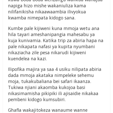
napiga hizo mishe wakaniuliza kama
nilifanikisha nikaawaambia ilivyokua
kwamba nimepata kidogo sana.
Kumbe pale kijiweni kuna mmoja wetu ana
hila tayari ameshanipangia mahesabu ya
kuja kunivamia. Katika trip za abiria hapa na
pale nikapata nafasi ya kupita nyumbani
nikaziacha zile pesa nikarudi kijiweni
kuendelea na kazi.
Ilipofika majira ya saa 4 usiku nilipata abiria
dada mmoja akataka nimpeleke sehemu
moja, tukakubaliana bei safari ikaanza.
Tukiwa njiani akaomba kukojoa basi
nikasimamisha pikipiki ili ajisaidie nikakaa
pembeni kidogo kumsubiri.
Ghafla wakajitokeza wanaume wanne