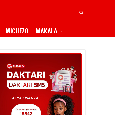
oggle Dropdown
Toggle Dropdown
MICHEZO
MAKALA