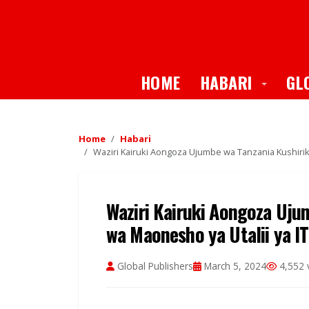
Toggle
HOME
HABARI
GL
Home
Habari
Waziri Kairuki Aongoza Ujumbe wa Tanzania Kushirik
Waziri Kairuki Aongoza Uju
wa Maonesho ya Utalii ya I
Global Publishers
March 5, 2024
4,552 