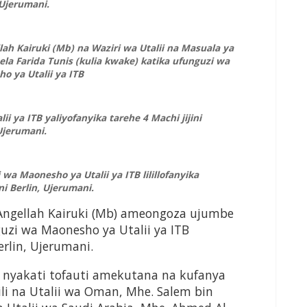
Ujerumani.
llah Kairuki (Mb) na Waziri wa Utalii na Masuala ya
a Farida Tunis (kulia kwake) katika ufunguzi wa
o ya Utalii ya ITB
 ya ITB yaliyofanyika tarehe 4 Machi jijini
Ujerumani.
wa Maonesho ya Utalii ya ITB lilillofanyika
ni Berlin, Ujerumani.
. Angellah Kairuki (Mb) ameongoza ujumbe
uzi wa Maonesho ya Utalii ya ITB
erlin, Ujerumani.
wa nyakati tofauti amekutana na kufanya
i na Utalii wa Oman, Mhe. Salem bin