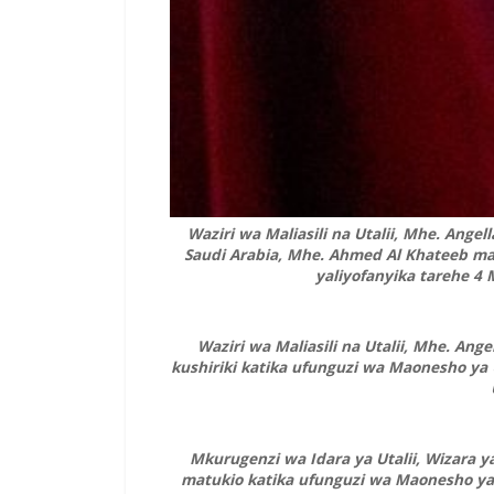
Waziri wa Maliasili na Utalii, Mhe. Angel
Saudi Arabia, Mhe. Ahmed Al Khateeb ma
yaliyofanyika tarehe 4 M
Waziri wa Maliasili na Utalii, Mhe. An
kushiriki katika ufunguzi wa Maonesho ya Ut
Mkurugenzi wa Idara ya Utalii, Wizara ya 
matukio katika ufunguzi wa Maonesho ya Ut