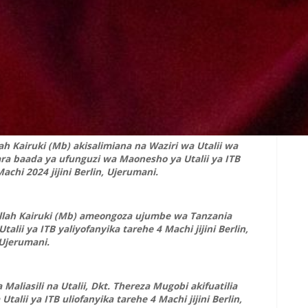
lah Kairuki (Mb) akisalimiana na Waziri wa Utalii wa
ra baada ya ufunguzi wa Maonesho ya Utalii ya ITB
achi 2024 jijini Berlin, Ujerumani.
gellah Kairuki (Mb) ameongoza ujumbe wa Tanzania
alii ya ITB yaliyofanyika tarehe 4 Machi jijini Berlin,
Ujerumani.
Maliasili na Utalii, Dkt. Thereza Mugobi akifuatilia
alii ya ITB uliofanyika tarehe 4 Machi jijini Berlin,