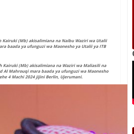
ah Kairuki (Mb) akisalimiana na
Naibu Waziri wa Utalii
ra baada ya ufunguzi wa Maonesho ya Utalii ya ITB
ah Kairuki (Mb) akisalimiana na Waziri wa Maliasili na
d Al Mahrouqi mara baada ya ufunguzi wa Maonesho
rehe 4 Machi 2024 jijini Berlin, Ujerumani.