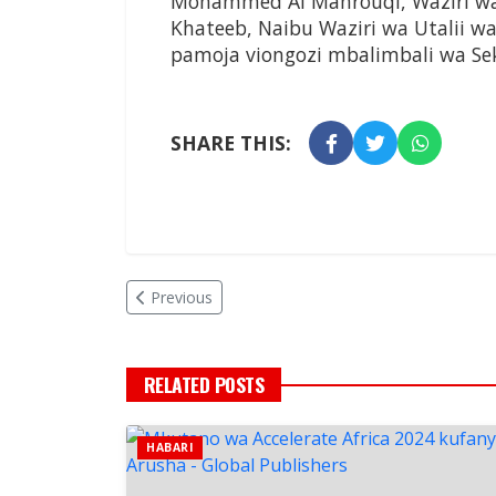
Mohammed Al Mahrouqi, Waziri wa 
Khateeb, Naibu Waziri wa Utalii wa
pamoja viongozi mbalimbali wa Sekt
SHARE THIS:
Previous
RELATED POSTS
HABARI