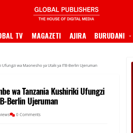
 Dropdown
T
OBAL TV
MAGAZETI
AJIRA
BURUDANI
i Ufungzi wa Maonesho ya Utalii ya ITB-Berlin Ujeruman
mbe wa Tanzania Kushiriki Ufungzi
TB-Berlin Ujeruman
views
0 Comments