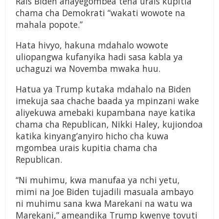
Rais Biden anayegombea tena urais kupitia
chama cha Demokrati “wakati wowote na
mahala popote.”
Hata hivyo, hakuna mdahalo wowote
uliopangwa kufanyika hadi sasa kabla ya
uchaguzi wa Novemba mwaka huu.
Hatua ya Trump kutaka mdahalo na Biden
imekuja saa chache baada ya mpinzani wake
aliyekuwa amebaki kupambana naye katika
chama cha Republican, Nikki Haley, kujiondoa
katika kinyang’anyiro hicho cha kuwa
mgombea urais kupitia chama cha
Republican.
“Ni muhimu, kwa manufaa ya nchi yetu,
mimi na Joe Biden tujadili masuala ambayo
ni muhimu sana kwa Marekani na watu wa
Marekani,” ameandika Trump kwenye tovuti