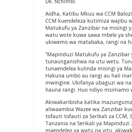
Dk. Nchimbi.
Aidha, Katibu Mkuu wa CCM Balozi
CCM kuendeleza kutimiza wajibu w
Matukufu ya Zanzibar na misingi 
watu wote kuwa sawa mbele ya sher
ukiwemo wa matabaka, rangi na ha
“Mapinduzi Matukufu ya Zanzibar 
tunaunganishwa na utu wetu. Tuna
tunaendelea kulinda misingi ya Ma
Hakuna umbo au rangi au hali ina
mwingine. Ukifanya ubaguzi wa na
hauna rangi. Huo ndiyo msimamo 
Akiwakaribisha katika mazungumzo
aliwaambia Wazee wa Zanzibar ku
tofauti tofauti za Serikali za CCM
Tanzania na Serikali ya Mapinduzi
maendeleo ya watu na vitu, akiwa