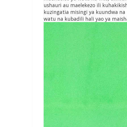
ushauri au maelekezo ili kuhakik
kuzingatia misingi ya kuundwa n
watu na kubadili hali yao ya maish