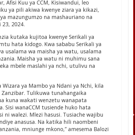
 Afisi Kuu ya CCM, Kisiwandui, leo
iku ya pili akiwa kwenye ziara ya kikazi,
anya mazungumzo na mashauriano na
23, 2024.
zia kutaka kujitoa kwenye Serikali ya
mtu hata kidogo. Kwa sababu Serikali ya
i ya usalama wa maisha ya watu, usalama
zania. Maisha ya watu ni muhimu sana
eka mbele maslahi ya nchi, utulivu na
 Wizara ya Mambo ya Ndani ya Nchi, kila
a Zanzibar. Tulikuwa tunahangaika
ua kuna wakati wenzetu wanapata
. Sisi wanaCCM tusiende huko hata
i ni walezi. Mlezi hasusi. Tusiache wajibu
ndiye anasusa. Na katika hili naombeni
Tanzania, mniunge mkono,” amesema Balozi