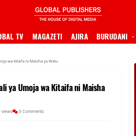
 Dropdown
T
OBAL TV
MAGAZETI
AJIRA
BURUDANI
Umoja wa Kitaifa ni Maisha ya Watu
ali ya Umoja wa Kitaifa ni Maisha
 views
0 Comments