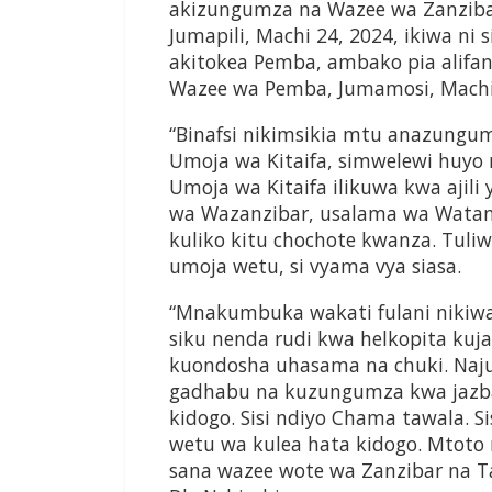
akizungumza na Wazee wa Zanzibar,
Jumapili, Machi 24, 2024, ikiwa ni s
akitokea Pemba, ambako pia alif
Wazee wa Pemba, Jumamosi, Machi 
“Binafsi nikimsikia mtu anazungum
Umoja wa Kitaifa, simwelewi huyo 
Umoja wa Kitaifa ilikuwa kwa ajil
wa Wazanzibar, usalama wa Watan
kuliko kitu chochote kwanza. Tuliw
umoja wetu, si vyama vya siasa.
“Mnakumbuka wakati fulani nikiwa
siku nenda rudi kwa helkopita kuj
kuondosha uhasama na chuki. Naj
gadhabu na kuzungumza kwa jazba
kidogo. Sisi ndiyo Chama tawala. Sis
wetu wa kulea hata kidogo. Mtoto 
sana wazee wote wa Zanzibar na 