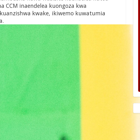
isha CCM inaendelea kuongoza kwa
a kuanzishwa kwake, ikiwemo kuwatumia
a.