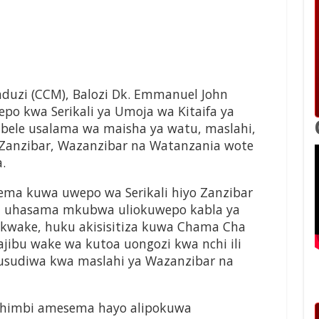
uzi (CCM), Balozi Dk. Emmanuel John
 kwa Serikali ya Umoja wa Kitaifa ya
mbele usalama wa maisha ya watu, maslahi,
Zanzibar, Wazanzibar na Watanzania wote
.
ema kuwa uwepo wa Serikali hiyo Zanzibar
na uhasama mkubwa uliokuwepo kabla ya
kwake, huku akisisitiza kuwa Chama Cha
jibu wake wa kutoa uongozi kwa nchi ili
usudiwa kwa maslahi ya Wazanzibar na
chimbi amesema hayo alipokuwa