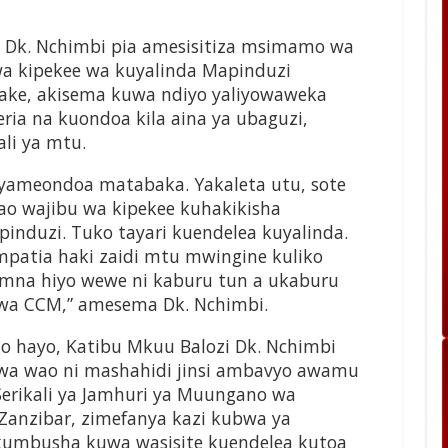
 Dk. Nchimbi pia amesisitiza msimamo wa
a kipekee wa kuyalinda Mapinduzi
yake, akisema kuwa ndiyo yaliyowaweka
ia na kuondoa kila aina ya ubaguzi,
li ya mtu.
yameondoa matabaka. Yakaleta utu, sote
o wajibu wa kipekee kuhakikisha
pinduzi. Tuko tayari kuendelea kuyalinda.
mpatia haki zaidi mtu mwingine kuliko
mna hiyo wewe ni kaburu tun a ukaburu
wa CCM,” amesema Dk. Nchimbi.
 hayo, Katibu Mkuu Balozi Dk. Nchimbi
wa wao ni mashahidi jinsi ambavyo awamu
, Serikali ya Jamhuri ya Muungano wa
 Zanzibar, zimefanya kazi kubwa ya
kumbusha kuwa wasisite kuendelea kutoa