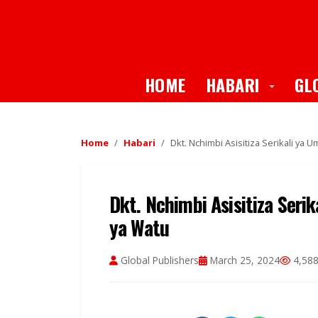
Toggle
HOME
HABARI
GL
Home
Habari
Dkt. Nchimbi Asisitiza Serikali ya 
Dkt. Nchimbi Asisitiza Serik
ya Watu
Global Publishers
March 25, 2024
4,588