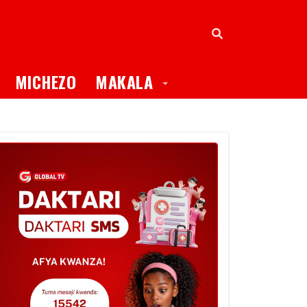
oggle Dropdown
Toggle Dropdown
MICHEZO
MAKALA