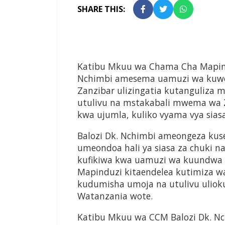
SHARE THIS:
Katibu Mkuu wa Chama Cha Mapind
Nchimbi amesema uamuzi wa kuwepo
Zanzibar ulizingatia kutanguliza 
utulivu na mstakabali mwema wa 
kwa ujumla, kuliko vyama vya siasa
Balozi Dk. Nchimbi ameongeza kus
umeondoa hali ya siasa za chuki 
kufikiwa kwa uamuzi wa kuundwa 
Mapinduzi kitaendelea kutimiza wa
kudumisha umoja na utulivu uliok
Watanzania wote.
Katibu Mkuu wa CCM Balozi Dk. N