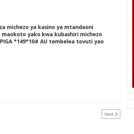
za michezo ya kasino ya mtandaoni
eza maokoto yako kwa kubashiri michezo
PIGA *149*10# AU tembelea tovuti yao
Next