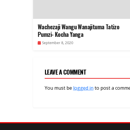
Wachezaji Wangu Wanajituma Tatizo
Pumzi- Kocha Yanga
September 8, 2020
LEAVE A COMMENT
You must be
logged in
to post a comme