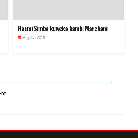
Rasmi Simba kuweka kambi Marekani
May 27, 2019
nt.