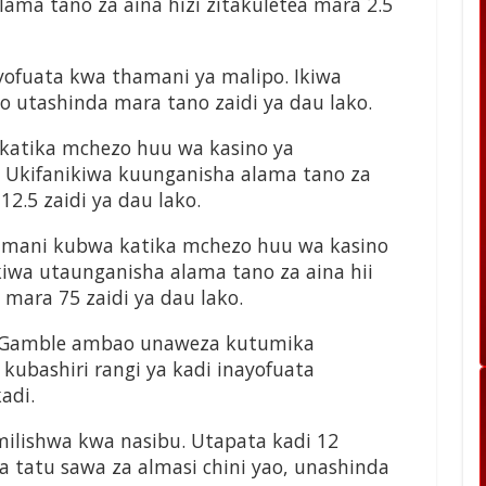
lama tano za aina hizi zitakuletea mara 2.5
yofuata kwa thamani ya malipo. Ikiwa
 utashinda mara tano zaidi ya dau lako.
katika mchezo huu wa kasino ya
i. Ukifanikiwa kuunganisha alama tano za
12.5 zaidi ya dau lako.
hamani kubwa katika mchezo huu wa kasino
iwa utaunganisha alama tano za aina hii
 mara 75 zaidi ya dau lako.
/ Gamble ambao unaweza kutumika
 kubashiri rangi ya kadi inayofuata
adi.
lishwa kwa nasibu. Utapata kadi 12
a tatu sawa za almasi chini yao, unashinda