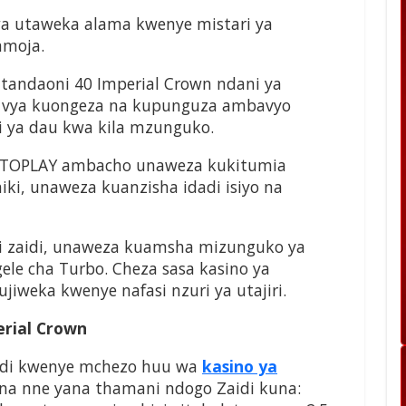
a utaweka alama kwenye mistari ya
mmoja.
tandaoni 40 Imperial Crown ndani ya
o vya kuongeza na kupunguza ambavyo
ya dau kwa kila mzunguko.
AUTOPLAY ambacho unaweza kukitumia
iki, unaweza kuanzisha idadi isiyo na
i zaidi, unaweza kuamsha mizunguko ya
le cha Turbo. Cheza sasa kasino ya
iweka kwenye nafasi nzuri ya utajiri.
erial Crown
indi kwenye mchezo huu wa
kasino ya
na nne yana thamani ndogo Zaidi kuna: