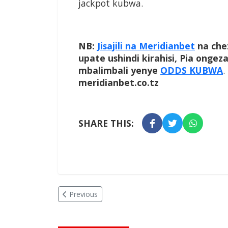
jackpot kubwa.
NB:
Jisajili na Meridianbet
na che
upate ushindi kirahisi, Pia ong
mbalimbali yenye
ODDS KUBWA
.
meridianbet.co.tz
SHARE THIS:
Previous