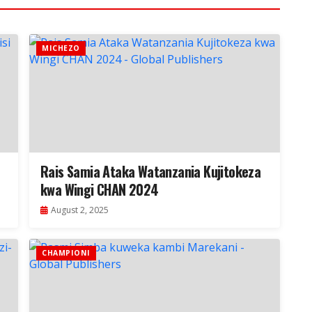
MICHEZO
Rais Samia Ataka Watanzania Kujitokeza
kwa Wingi CHAN 2024
August 2, 2025
CHAMPIONI