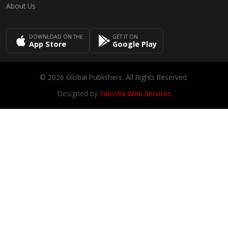
About Us
DOWNLOAD ON THE
GET IT ON
App Store
Google Play
© 2026 Global Publishers. All Rights Reserved.
Designed by
Yatosha Web Services