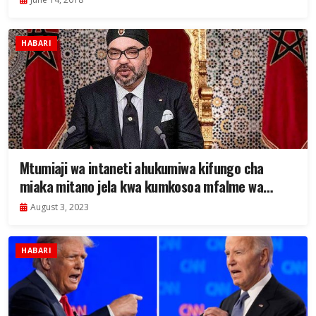
HABARI
Mtumiaji wa intaneti ahukumiwa kifungo cha
miaka mitano jela kwa kumkosoa mfalme wa
Morocco
August 3, 2023
HABARI