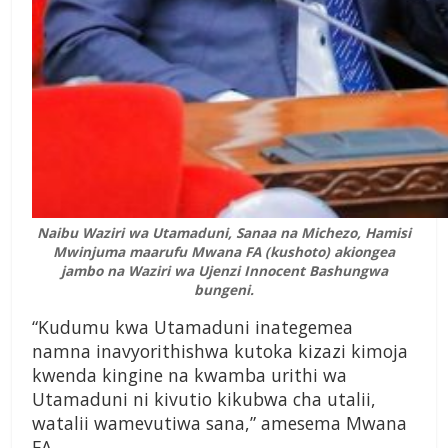
Naibu Waziri wa Utamaduni, Sanaa na Michezo, Hamisi
Mwinjuma maarufu Mwana FA (kushoto) akiongea
jambo na Waziri wa Ujenzi Innocent Bashungwa
bungeni.
“Kudumu kwa Utamaduni inategemea
namna inavyorithishwa kutoka kizazi kimoja
kwenda kingine na kwamba urithi wa
Utamaduni ni kivutio kikubwa cha utalii,
watalii wamevutiwa sana,” amesema Mwana
FA