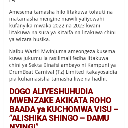
Amesema tamasha hilo litakuwa tofauti na
matamasha mengine mawili yaliyowahi
kufanyika mwaka 2022 na 2023 kwani
litakuwa na sura ya Kitaifa na litakuwa chini
ya wizara husika.
Naibu Waziri Mwinjuma ameongeza kusema
kuwa jukumu la rasilimali fedha litakuwa
chini ya Sekta Binafsi ambayo ni Kampuni ya
DrumBeat Carnival (Tz) Limited itakayosaidia
pia kuhamasisha tamasha liwe na hadhi.
DOGO ALIYESHUHUDIA
MWENZAKE AKIKATA ROHO
BAADA ya KUCHOMWA VISU –
”ALISHIKA SHINGO – DAMU
NYINGI”