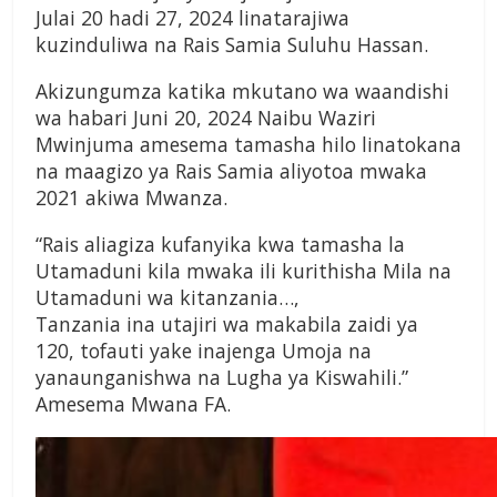
Julai 20 hadi 27, 2024 linatarajiwa
kuzinduliwa na Rais Samia Suluhu Hassan.
Akizungumza katika mkutano wa waandishi
wa habari Juni 20, 2024 Naibu Waziri
Mwinjuma amesema tamasha hilo linatokana
na maagizo ya Rais Samia aliyotoa mwaka
2021 akiwa Mwanza.
“Rais aliagiza kufanyika kwa tamasha la
Utamaduni kila mwaka ili kurithisha Mila na
Utamaduni wa kitanzania…,
Tanzania ina utajiri wa makabila zaidi ya
120, tofauti yake inajenga Umoja na
yanaunganishwa na Lugha ya Kiswahili.”
Amesema Mwana FA.