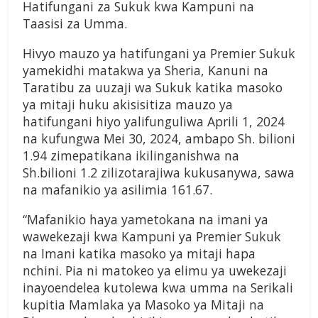
Hatifungani za Sukuk kwa Kampuni na
Taasisi za Umma.
Hivyo mauzo ya hatifungani ya Premier Sukuk
yamekidhi matakwa ya Sheria, Kanuni na
Taratibu za uuzaji wa Sukuk katika masoko
ya mitaji huku akisisitiza mauzo ya
hatifungani hiyo yalifunguliwa Aprili 1, 2024
na kufungwa Mei 30, 2024, ambapo Sh. bilioni
1.94 zimepatikana ikilinganishwa na
Sh.bilioni 1.2 zilizotarajiwa kukusanywa, sawa
na mafanikio ya asilimia 161.67.
“Mafanikio haya yametokana na imani ya
wawekezaji kwa Kampuni ya Premier Sukuk
na Imani katika masoko ya mitaji hapa
nchini. Pia ni matokeo ya elimu ya uwekezaji
inayoendelea kutolewa kwa umma na Serikali
kupitia Mamlaka ya Masoko ya Mitaji na