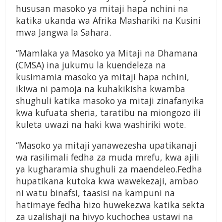
hususan masoko ya mitaji hapa nchini na
katika ukanda wa Afrika Mashariki na Kusini
mwa Jangwa la Sahara.
“Mamlaka ya Masoko ya Mitaji na Dhamana
(CMSA) ina jukumu la kuendeleza na
kusimamia masoko ya mitaji hapa nchini,
ikiwa ni pamoja na kuhakikisha kwamba
shughuli katika masoko ya mitaji zinafanyika
kwa kufuata sheria, taratibu na miongozo ili
kuleta uwazi na haki kwa washiriki wote.
“Masoko ya mitaji yanawezesha upatikanaji
wa rasilimali fedha za muda mrefu, kwa ajili
ya kugharamia shughuli za maendeleo.Fedha
hupatikana kutoka kwa wawekezaji, ambao
ni watu binafsi, taasisi na kampuni na
hatimaye fedha hizo huwekezwa katika sekta
za uzalishaji na hivyo kuchochea ustawi na