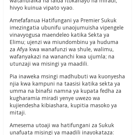
watanufaika na faida itokanayo na miradi,
hivyo kuinua vipato vyao.
Amefafanua Hatifungani ya Premier Sukuk
imezingatia ubunifu unaojumuisha vipengele
vinavyogusa maendeleo katika Sekta ya
Elimu; ujenzi wa miundombinu ya huduma
za Afya kwa wanafunzi wa shule, walimu,
wafanyakazi na wananchi kwa ujumla; na
utunzaji wa misingi ya maadili.
Pia inaweka msingi madhubuti wa kuonyesha
njia kwa kampuni na taasisi katika sekta ya
umma na binafsi namna ya kupata fedha za
kugharamia miradi yenye uwezo wa
kujiendesha kibiashara, kupitia masoko ya
mitaji.
Amesema utoaji wa hatifungani za Sukuk
unafuata misingi ya maadili inayokataza: