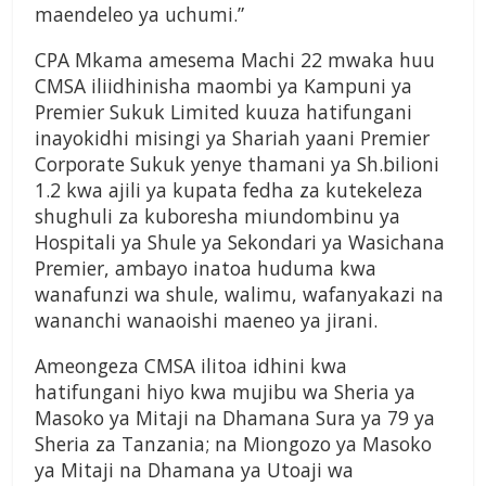
maendeleo ya uchumi.”
CPA Mkama amesema Machi 22 mwaka huu
CMSA iliidhinisha maombi ya Kampuni ya
Premier Sukuk Limited kuuza hatifungani
inayokidhi misingi ya Shariah yaani Premier
Corporate Sukuk yenye thamani ya Sh.bilioni
1.2 kwa ajili ya kupata fedha za kutekeleza
shughuli za kuboresha miundombinu ya
Hospitali ya Shule ya Sekondari ya Wasichana
Premier, ambayo inatoa huduma kwa
wanafunzi wa shule, walimu, wafanyakazi na
wananchi wanaoishi maeneo ya jirani.
Ameongeza CMSA ilitoa idhini kwa
hatifungani hiyo kwa mujibu wa Sheria ya
Masoko ya Mitaji na Dhamana Sura ya 79 ya
Sheria za Tanzania; na Miongozo ya Masoko
ya Mitaji na Dhamana ya Utoaji wa