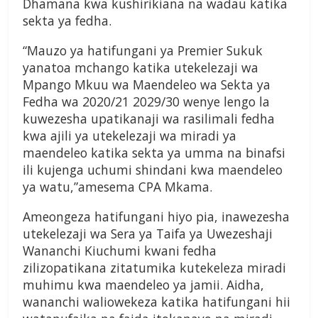
Dhamana kwa kushirikiana na wadau katika
sekta ya fedha.
“Mauzo ya hatifungani ya Premier Sukuk
yanatoa mchango katika utekelezaji wa
Mpango Mkuu wa Maendeleo wa Sekta ya
Fedha wa 2020/21 2029/30 wenye lengo la
kuwezesha upatikanaji wa rasilimali fedha
kwa ajili ya utekelezaji wa miradi ya
maendeleo katika sekta ya umma na binafsi
ili kujenga uchumi shindani kwa maendeleo
ya watu,”amesema CPA Mkama.
Ameongeza hatifungani hiyo pia, inawezesha
utekelezaji wa Sera ya Taifa ya Uwezeshaji
Wananchi Kiuchumi kwani fedha
zilizopatikana zitatumika kutekeleza miradi
muhimu kwa maendeleo ya jamii. Aidha,
wananchi waliowekeza katika hatifungani hii