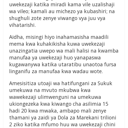
uwekezaji katika miradi kama vile uzalishaji
wa vileo; kamali au michezo ya kubashiri; na
shughuli zote zenye viwango vya juu vya
vihatarishi.
Aidha, misingi hiyo inahamasisha maadili
mema kwa kuhakikisha kuwa uwekezaji
unazingatia uwepo wa mali halisi na kwamba
manufaa ya uwekezaji huo yanapaswa
kugawanywa katika utaratibu unaotoa fursa
linganifu za manufaa kwa wadau wote.
Amesisitiza utoaji wa hatifungani za Sukuk
umekuwa na mvuto mkubwa kwa
wawekezaji ulimwenguni na umekuwa
ukiongezeka kwa kiwango cha asilimia 15
hadi 20 kwa mwaka, ambapo mali zenye
thamani ya zaidi ya Dola za Marekani trilioni
2 ziko katika mfumo huu wa uwekezaji chini