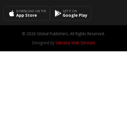
DOWNLOAD ON THE
GET IT ON
App Store
Google Play
© 2026 Global Publishers. All Rights Reserved.
Designed by
Yatosha Web Services