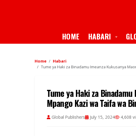
Toggle
HOME
HABARI
GL
Home
Habari
Tume ya Haki za Binadamu Imeanza Kukusanya Maon
Tume ya Haki za Binadamu 
Mpango Kazi wa Taifa wa B
Global Publishers
July 15, 2024
4,608 v