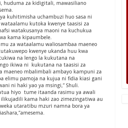
i, huduma za kidigitali, mawasiliano
sema.
ya kuhitimisha uchambuzi huo sasa ni
a wataalamu kutoka kwenye taasisi za
a binafsi watakusanya maoni na kuchukua
shwa kama kipaumbele.
 timu za wataalamu waliosambaa maeneo
u tutakuwepo kwenye ukanda huu kwa
tukiwa na lengo la kukutana na
ngo ikiwa ni kukutana na taasisi za
ka maeneo mbalimbali ambayo kampuni za
 elimu pamoja na kujua ni fidia kiasi gani
ni ni haki yao ya msingi,” Shuli.
atua hiyo tume itaanda rasimu ya awali
likujadili kama haki zao zimezingatiwa au
weka utaratibu mzuri namna bora ya
biashara,”amesema.