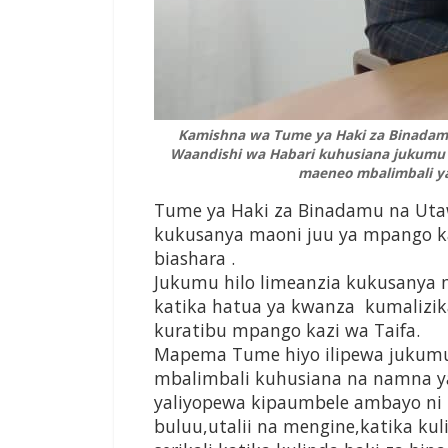
Kamishna wa Tume ya Haki za Binadam
Waandishi wa Habari kuhusiana jukumu 
maeneo mbalimbali ya
Tume ya Haki za Binadamu na Uta
kukusanya maoni juu ya mpango ka
biashara .
Jukumu hilo limeanzia kukusanya
katika hatua ya kwanza kumalizi
kuratibu mpango kazi wa Taifa.
Mapema Tume hiyo ilipewa jukum
mbalimbali kuhusiana na namna y
yaliyopewa kipaumbele ambayo ni 
buluu,utalii na mengine,katika kuli