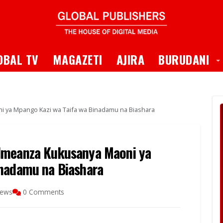
 Dropdown
T
OBAL TV
MAGAZETI
AJIRA
BURUDANI
i ya Mpango Kazi wa Taifa wa Binadamu na Biashara
Imeanza Kukusanya Maoni ya
inadamu na Biashara
iews
0 Comments