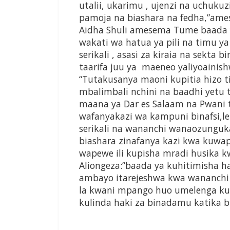
utalii, ukarimu , ujenzi na uchukuz
pamoja na biashara na fedha,”ame
Aidha Shuli amesema Tume baada 
wakati wa hatua ya pili na timu y
serikali , asasi za kiraia na sekt
taarifa juu ya maeneo yaliyoaini
“Tutakusanya maoni kupitia hizo
mbalimbali nchini na baadhi yet
maana ya Dar es Salaam na Pwani 
wafanyakazi wa kampuni binafsi,le
serikali na wananchi wanaozungu
biashara zinafanya kazi kwa kuwapa
wapewe ili kupisha mradi husika kwa
Aliongeza:”baada ya kuhitimisha h
ambayo itarejeshwa kwa wananchi i
la kwani mpango huo umelenga ku
kulinda haki za binadamu katika 