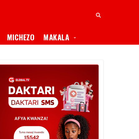
oggle Dropdown
Toggle Dropdown
MICHEZO
MAKALA