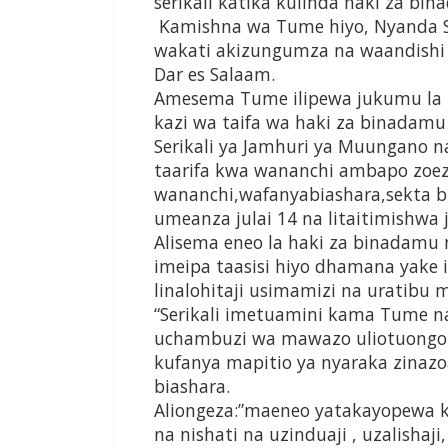
serikali katika kulinda haki za bin
Kamishna wa Tume hiyo, Nyanda Sh
wakati akizungumza na waandishi wa 
Dar es Salaam.
Amesema Tume ilipewa jukumu la
kazi wa taifa wa haki za binadam
Serikali ya Jamhuri ya Muungano na
taarifa kwa wananchi ambapo zoezi 
wananchi,wafanyabiashara,sekta bi
umeanza julai 14 na litaitimishwa 
Alisema eneo la haki za binadamu na
imeipa taasisi hiyo dhamana yake 
linalohitaji usimamizi na uratibu m
“Serikali imetuamini kama Tume 
uchambuzi wa mawazo uliotuongoz
kufanya mapitio ya nyaraka zinaz
biashara.
Aliongeza:”maeneo yatakayopewa 
na nishati na uzinduaji , uzalishaji