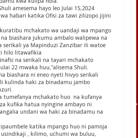
adamu kwa kulipa fidia.
uli amesema hayo leo Julai 15,2024
habari katika Ofisi za tawi zilizopo jijini
 kuratibu mchakato wa uandaji wa mpango
u na biashara jukumu ambalo walipewa na
 serikali ya Mapinduzi Zanzibar ili watoe
hilo litawafikia
nafsi na serikali na tayari mchakato
julai 22 mwaka huu,”alisema Shuli.
 biashara ni eneo nyeti hivyo serikali
ili kulinda haki za binadamu jambo
zuri.
na tumefanya mchakato huo na kufanya
a kufika hatua nyingine ambayo ni
oangalia undani wa haki za binadamu na
kipaumbele katika mpango huo ni pamoja
, usindikaji , kilimo, uchumi wa buluu,