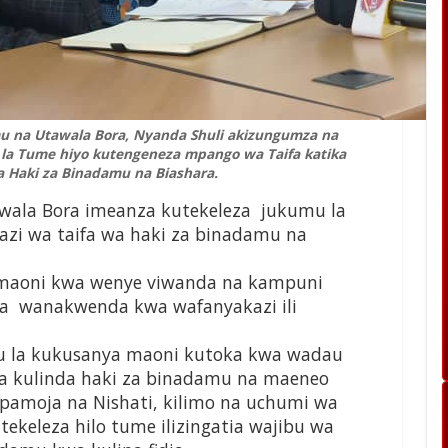
u na Utawala Bora, Nyanda Shuli akizungumza na
la Tume hiyo kutengeneza mpango wa Taifa katika
 Haki za Binadamu na Biashara.
wala Bora imeanza kutekeleza jukumu la
zi wa taifa wa haki za binadamu na
 maoni kwa wenye viwanda na kampuni
ka wanakwenda kwa wafanyakazi ili
u la kukusanya maoni kutoka kwa wadau
a kulinda haki za binadamu na maeneo
pamoja na Nishati, kilimo na uchumi wa
tekeleza hilo tume ilizingatia wajibu wa