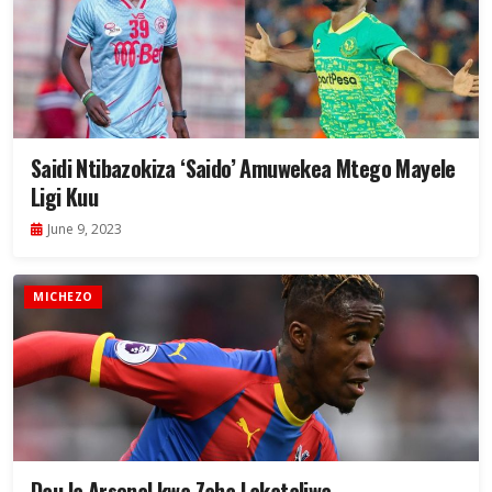
Saidi Ntibazokiza ‘Saido’ Amuwekea Mtego Mayele
Ligi Kuu
June 9, 2023
MICHEZO
Dau la Arsenal kwa Zaha Lakataliwa