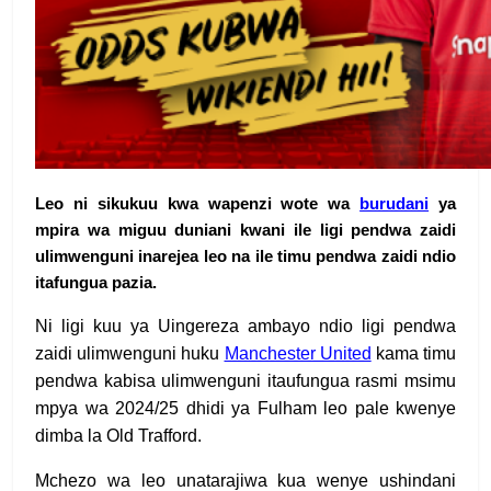
Leo ni sikukuu kwa wapenzi wote wa
burudani
ya
mpira wa miguu duniani kwani ile ligi pendwa zaidi
ulimwenguni inarejea leo na ile timu pendwa zaidi ndio
itafungua pazia.
Ni ligi kuu ya Uingereza ambayo ndio ligi pendwa
zaidi ulimwenguni huku
Manchester United
kama timu
pendwa kabisa ulimwenguni itaufungua rasmi msimu
mpya wa 2024/25 dhidi ya Fulham leo pale kwenye
dimba la Old Trafford.
Mchezo wa leo unatarajiwa kua wenye ushindani