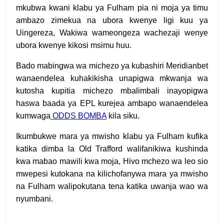
mkubwa kwani klabu ya Fulham pia ni moja ya timu
ambazo zimekua na ubora kwenye ligi kuu ya
Uingereza, Wakiwa wameongeza wachezaji wenye
ubora kwenye kikosi msimu huu.
Bado mabingwa wa michezo ya kubashiri Meridianbet
wanaendelea kuhakikisha unapigwa mkwanja wa
kutosha kupitia michezo mbalimbali inayopigwa
haswa baada ya EPL kurejea ambapo wanaendelea
kumwaga
ODDS BOMBA
kila siku.
Ikumbukwe mara ya mwisho klabu ya Fulham kufika
katika dimba la Old Trafford walifanikiwa kushinda
kwa mabao mawili kwa moja, Hivo mchezo wa leo sio
mwepesi kutokana na kilichofanywa mara ya mwisho
na Fulham walipokutana tena katika uwanja wao wa
nyumbani.