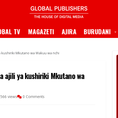
 Dropdown
T
OBAL TV
MAGAZETI
AJIRA
BURUDANI
 ya kushiriki Mkutano wa Wakuu wa nchi
a ajili ya kushiriki Mkutano wa
566 views
0 Comments