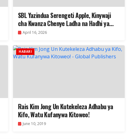
SBL Yazindua Serengeti Apple, Kinywaji
cha Kwanza Chenye Ladha na Hadhi ya
Kipekee Kilichotengenezwa Tanzania
April 16, 2026
HABARI
Rais Kim Jong Un Kutekeleza Adhabu ya
Kifo, Watu Kufanywa Kitoweo!
June 10, 2019