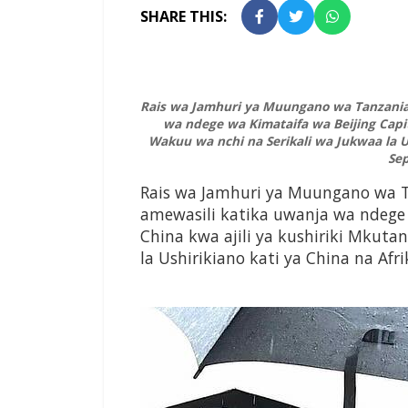
SHARE THIS:
Rais wa Jamhuri ya Muungano wa Tanzania 
wa ndege wa Kimataifa wa Beijing Capit
Wakuu wa nchi na Serikali wa Jukwaa la Us
Se
Rais wa Jamhuri ya Muungano wa T
amewasili katika uwanja wa ndege 
China kwa ajili ya kushiriki Mkut
la Ushirikiano kati ya China na Af