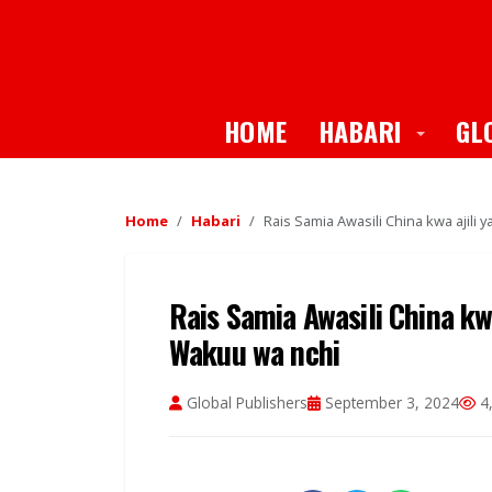
Toggle
HOME
HABARI
GL
Home
Habari
Rais Samia Awasili China kwa ajili
Rais Samia Awasili China kw
Wakuu wa nchi
Global Publishers
September 3, 2024
4,