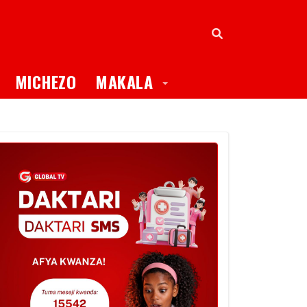
oggle Dropdown
Toggle Dropdown
MICHEZO
MAKALA