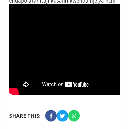
endapo atahitaji kusafiri kwenda nje ya nchi.
SHARE THIS: