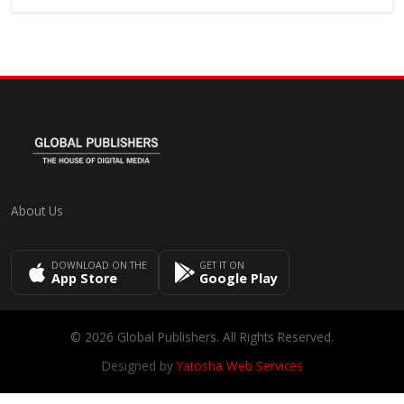
About Us
DOWNLOAD ON THE
GET IT ON
App Store
Google Play
© 2026 Global Publishers. All Rights Reserved.
Designed by
Yatosha Web Services