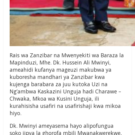
Rais wa Zanzibar na Mwenyekiti wa Baraza la
Mapinduzi, Mhe. Dk. Hussein Ali Mwinyi,
ameahidi kufanya mageuzi makubwa ya
kuboresha mandhari ya Zanzibar kwa
kujenga barabara za juu kutoka Uzi na
Ng’ambwa Kaskazini Unguja hadi Charawe –
Chwaka, Mkoa wa Kusini Unguja, ili
kurahisisha usafiri na usafirishaji kwa mikoa
hiyo.
Dk. Mwinyi ameyasema hayo alipofungua
soko jipya la ghorofa mbili Mwanakwerekwe,