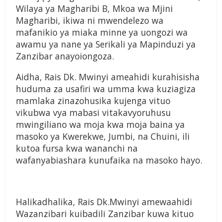
Wilaya ya Magharibi B, Mkoa wa Mjini
Magharibi, ikiwa ni mwendelezo wa
mafanikio ya miaka minne ya uongozi wa
awamu ya nane ya Serikali ya Mapinduzi ya
Zanzibar anayoiongoza.
Aidha, Rais Dk. Mwinyi ameahidi kurahisisha
huduma za usafiri wa umma kwa kuziagiza
mamlaka zinazohusika kujenga vituo
vikubwa vya mabasi vitakavyoruhusu
mwingiliano wa moja kwa moja baina ya
masoko ya Kwerekwe, Jumbi, na Chuini, ili
kutoa fursa kwa wananchi na
wafanyabiashara kunufaika na masoko hayo.
Halikadhalika, Rais Dk.Mwinyi amewaahidi
Wazanzibari kuibadili Zanzibar kuwa kituo