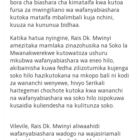
bora cha biashara cha kimataifa kwa kutoa
fursa za mwingiliano wa wafanyabiashara
kutoka mataifa mbalimbali kuja nchini,
kuuza na kununua bidhaa.
Katika hatua nyingine, Rais Dk. Mwinyi
amezitaka mamlaka zinazohusika na Soko la
Mwanakwerekwe kutowatoza ushuru
mkubwa wafanyabiashara wa eneo hilo,
akibainisha kuwa fedha zilizotumika kujenga
soko hilo hazikutokana na mkopo bali ni kodi
za wananchi wenyewe, hivyo Serikali
haitegemei chochote kutoka kwa wananchi
na wafanyabiashara wa soko hilo isipokuwa
kusaidia kuliendesha na kulitunza soko.
Vilevile, Rais Dk. Mwinyi aliwaahidi
wafanyabiashara wadogo na wajasiriamali