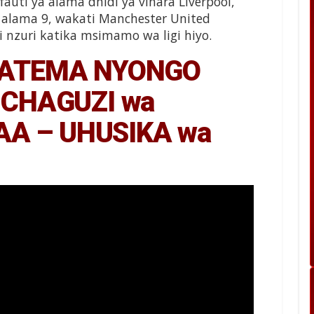
uti ya alama dhidi ya vinara Liverpool,
 alama 9, wakati Manchester United
 nzuri katika msimamo wa ligi hiyo.
 ATEMA NYONGO
UCHAGUZI wa
TAA – UHUSIKA wa