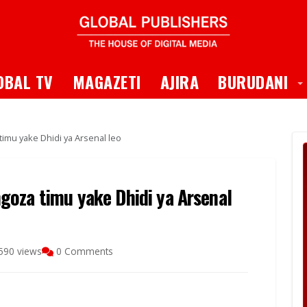
 Dropdown
T
OBAL TV
MAGAZETI
AJIRA
BURUDANI
imu yake Dhidi ya Arsenal leo
oza timu yake Dhidi ya Arsenal
590 views
0 Comments