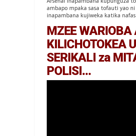
Arsenal inapambana kupunguza tofa
ambapo mpaka sasa tofauti yao ni
inapambana kujiweka katika nafasi
MZEE WARIOBA
KILICHOTOKEA 
SERIKALI za MI
POLISI…