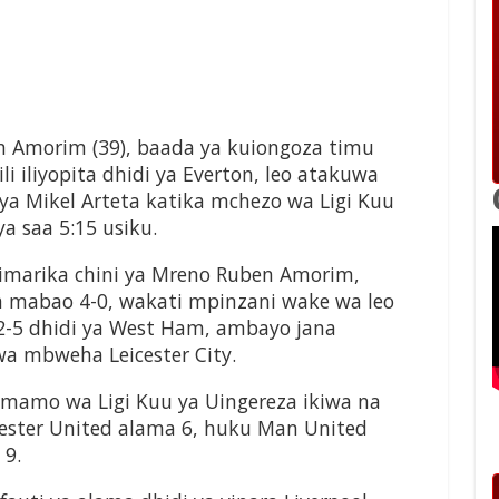
 Amorim (39), baada ya kuiongoza timu
 iliyopita dhidi ya Everton, leo atakuwa
 ya Mikel Arteta katika mchezo wa Ligi Kuu
a saa 5:15 usiku.
imarika chini ya Mreno Ruben Amorim,
 wa mabao 4-0, wakati mpinzani wake wa leo
2-5 dhidi ya West Ham, ambayo jana
a mbweha Leicester City.
msimamo wa Ligi Kuu ya Uingereza ikiwa na
ester United alama 6, huku Man United
 9.