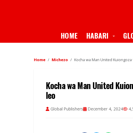
Toggle
HOME
HABARI
GL
Home
Michezo
Kocha wa Man United Kuiongoza t
Kocha wa Man United Kuiong
leo
Global Publishers
December 4, 2024
4,