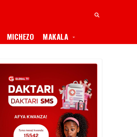
oggle Dropdown
Toggle Dropdown
MICHEZO
MAKALA