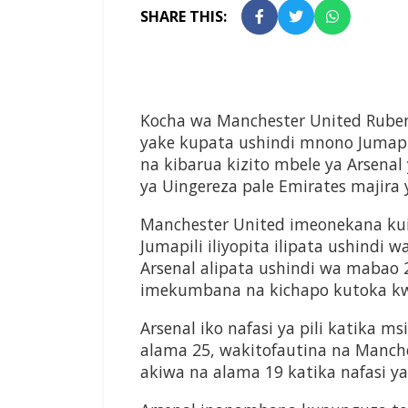
SHARE THIS:
Kocha wa Manchester United Ruben
yake kupata ushindi mnono Jumapili
na kibarua kizito mbele ya Arsenal
ya Uingereza pale Emirates majira y
Manchester United imeonekana ku
Jumapili iliyopita ilipata ushindi
Arsenal alipata ushindi wa mabao 
imekumbana na kichapo kutoka kw
Arsenal iko nafasi ya pili katika 
alama 25, wakitofautina na Manch
akiwa na alama 19 katika nafasi ya