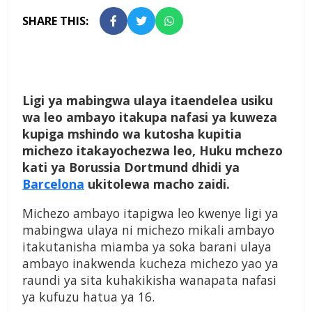
SHARE THIS:
Ligi ya mabingwa ulaya itaendelea usiku
wa leo ambayo itakupa nafasi ya kuweza
kupiga mshindo wa kutosha kupitia
michezo itakayochezwa leo, Huku mchezo
kati ya Borussia Dortmund dhidi ya
Barcelona
ukitolewa macho zaidi.
Michezo ambayo itapigwa leo kwenye ligi ya
mabingwa ulaya ni michezo mikali ambayo
itakutanisha miamba ya soka barani ulaya
ambayo inakwenda kucheza michezo yao ya
raundi ya sita kuhakikisha wanapata nafasi
ya kufuzu hatua ya 16.