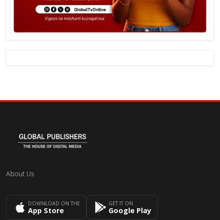
About Us
DOWNLOAD ON THE
GET IT ON
App Store
Google Play