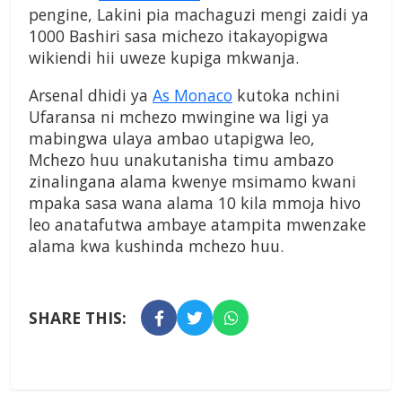
pengine, Lakini pia machaguzi mengi zaidi ya
1000 Bashiri sasa michezo itakayopigwa
wikiendi hii uweze kupiga mkwanja.
Arsenal dhidi ya
As Monaco
kutoka nchini
Ufaransa ni mchezo mwingine wa ligi ya
mabingwa ulaya ambao utapigwa leo,
Mchezo huu unakutanisha timu ambazo
zinalingana alama kwenye msimamo kwani
mpaka sasa wana alama 10 kila mmoja hivo
leo anatafutwa ambaye atampita mwenzake
alama kwa kushinda mchezo huu.
SHARE THIS: