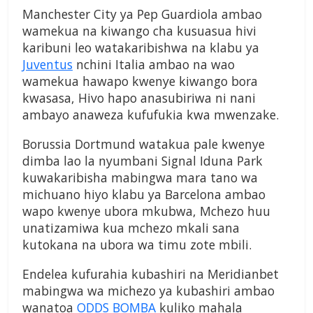
Manchester City ya Pep Guardiola ambao
wamekua na kiwango cha kusuasua hivi
karibuni leo watakaribishwa na klabu ya
Juventus
nchini Italia ambao na wao
wamekua hawapo kwenye kiwango bora
kwasasa, Hivo hapo anasubiriwa ni nani
ambayo anaweza kufufukia kwa mwenzake.
Borussia Dortmund watakua pale kwenye
dimba lao la nyumbani Signal Iduna Park
kuwakaribisha mabingwa mara tano wa
michuano hiyo klabu ya Barcelona ambao
wapo kwenye ubora mkubwa, Mchezo huu
unatizamiwa kua mchezo mkali sana
kutokana na ubora wa timu zote mbili.
Endelea kufurahia kubashiri na Meridianbet
mabingwa wa michezo ya kubashiri ambao
wanatoa
ODDS BOMBA
kuliko mahala