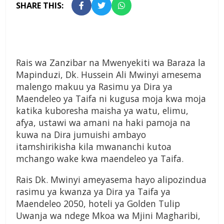
SHARE THIS:
Rais wa Zanzibar na Mwenyekiti wa Baraza la
Mapinduzi, Dk. Hussein Ali Mwinyi amesema
malengo makuu ya Rasimu ya Dira ya
Maendeleo ya Taifa ni kugusa moja kwa moja
katika kuboresha maisha ya watu, elimu,
afya, ustawi wa amani na haki pamoja na
kuwa na Dira jumuishi ambayo
itamshirikisha kila mwananchi kutoa
mchango wake kwa maendeleo ya Taifa.
Rais Dk. Mwinyi ameyasema hayo alipozindua
rasimu ya kwanza ya Dira ya Taifa ya
Maendeleo 2050, hoteli ya Golden Tulip
Uwanja wa ndege Mkoa wa Mjini Magharibi,