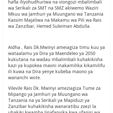
hafla iliyohudhuriwa na viongozi mbalimbali
wa Serikali za SMT na SMZ akiwemo Waziri
Mkuu wa Jamhuri ya Muungano wa Tanzania
Kassim Majaliwa na Makamu wa Pili wa Rais
wa Zanzibar, Hemed Suleiman Abdulla.
Aidha , Rais Dk.Mwinyi ameiagiza timu kuu ya
wataalamu ya Dira ya Maendeleo ya 2050
kukutana na wadau mbalimbali kuhakikisha
kazi ya kupokea maoni inakamilika kikamilifu
ili kuwa na Dira yenye kubeba maono ya
wananchi wote.
Vilevile Rais Dk. Mwinyi ameziagiza Tume za
Mipango ya Jamhuri ya Muungano wa
Tanzania na ya Serikali ya Mapiduzi ya
Zanzibar kuhakikisha wanaratibu zoezi la
uhakiki kwamba linafanyika kwa ufanisi wa