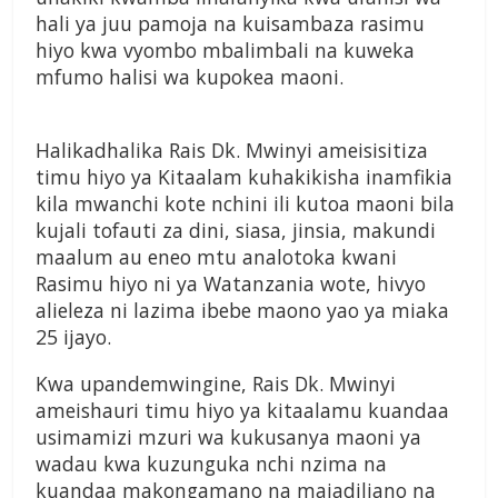
hali ya juu pamoja na kuisambaza rasimu
hiyo kwa vyombo mbalimbali na kuweka
mfumo halisi wa kupokea maoni.
Halikadhalika Rais Dk. Mwinyi ameisisitiza
timu hiyo ya Kitaalam kuhakikisha inamfikia
kila mwanchi kote nchini ili kutoa maoni bila
kujali tofauti za dini, siasa, jinsia, makundi
maalum au eneo mtu analotoka kwani
Rasimu hiyo ni ya Watanzania wote, hivyo
alieleza ni lazima ibebe maono yao ya miaka
25 ijayo.
Kwa upandemwingine, Rais Dk. Mwinyi
ameishauri timu hiyo ya kitaalamu kuandaa
usimamizi mzuri wa kukusanya maoni ya
wadau kwa kuzunguka nchi nzima na
kuandaa makongamano na majadiliano na